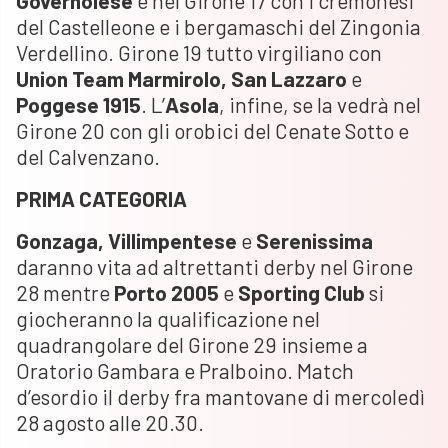
Governolese
è nel Girone 17 con i cremonesi
del Castelleone e i bergamaschi del Zingonia
Verdellino. Girone 19 tutto virgiliano con
Union Team Marmirolo, San Lazzaro
e
Poggese 1915
. L’
Asola
, infine, se la vedrà nel
Girone 20 con gli orobici del Cenate Sotto e
del Calvenzano.
PRIMA CATEGORIA
Gonzaga, Villimpentese
e
Serenissima
daranno vita ad altrettanti derby nel Girone
28 mentre
Porto 2005
e
Sporting Club
si
giocheranno la qualificazione nel
quadrangolare del Girone 29 insieme a
Oratorio Gambara e Pralboino. Match
d’esordio il derby fra mantovane di mercoledì
28 agosto alle 20.30.