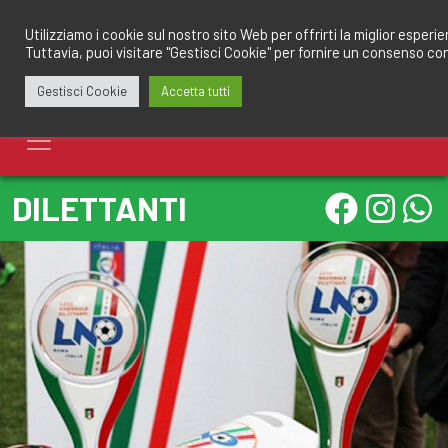
Salta
redazione@calciomantovano.it
349.1834075
al
Utilizziamo i cookie sul nostro sito Web per offrirti la miglior esperi
Tuttavia, puoi visitare "Gestisci Cookie" per fornire un consenso co
contenuto
Gestisci Cookie
Accetta tutti
DILETTANTI