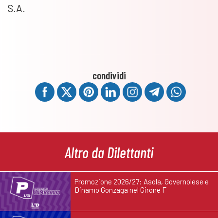
S.A.
condividi
Altro da Dilettanti
Promozione 2026/27: Asola, Governolese e
Dinamo Gonzaga nel Girone F