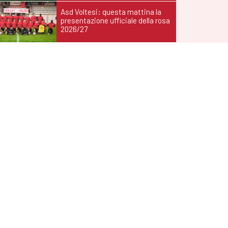
Asd Voltesi: questa mattina la
presentazione ufficiale della rosa
2026/27