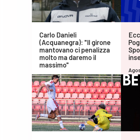
Carlo Danieli
Ecc
(Acquanegra): "Il girone
Pog
mantovano ci penalizza
Spo
molto ma daremo il
inse
massimo"
Agos
Agosto 07,2026