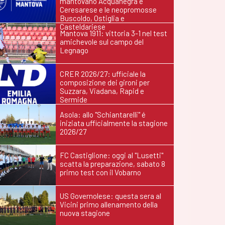
mantovano Acquanegra e
Ceresarese e le neopromosse
Buscoldo, Ostiglia e
Casteldariese
Mantova 1911: vittoria 3-1 nel test
amichevole sul campo del
Legnago
CRER 2026/27: ufficiale la
composizione dei gironi per
Suzzara, Viadana, Rapid e
Sermide
Asola: allo "Schiantarelli" é
iniziata ufficialmente la stagione
2026/27
FC Castiglione: oggi al "Lusetti"
scatta la preparazione, sabato 8
primo test con il Vobarno
US Governolese: questa sera al
Vicini primo allenamento della
nuova stagione