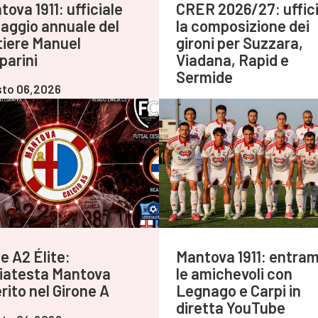
ova 1911: ufficiale
CRER 2026/27: uffici
ngaggio annuale del
la composizione dei
tiere Manuel
gironi per Suzzara,
parini
Viadana, Rapid e
Sermide
to 06,2026
Agosto 06,2026
e A2 Élite:
Mantova 1911: entra
iatesta Mantova
le amichevoli con
rito nel Girone A
Legnago e Carpi in
diretta YouTube