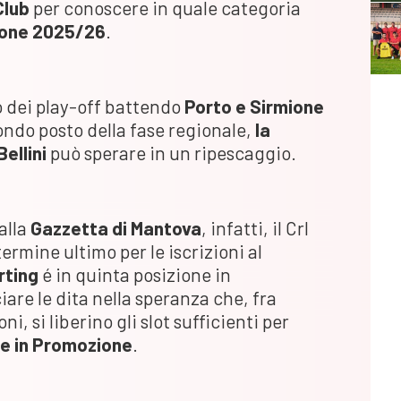
Club
per conoscere in quale categoria
ione 2025/26
.
o dei play-off battendo
Porto e Sirmione
condo posto della fase regionale,
la
ellini
può sperare in un ripescaggio.
alla
Gazzetta di Mantova
, infatti, il Crl
 termine ultimo per le iscrizioni al
rting
é in quinta posizione in
are le dita nella speranza che, fra
ni, si liberino gli slot sufficienti per
e in
Promozione
.