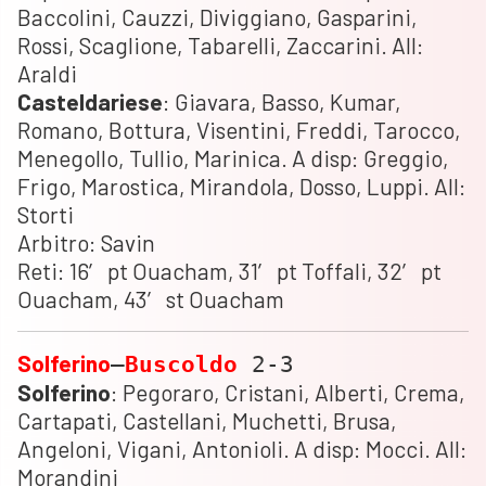
Baccolini, Cauzzi, Diviggiano, Gasparini,
Rossi, Scaglione, Tabarelli, Zaccarini. All:
Araldi
Casteldariese
: Giavara, Basso, Kumar,
Romano, Bottura, Visentini, Freddi, Tarocco,
Menegollo, Tullio, Marinica. A disp: Greggio,
Frigo, Marostica, Mirandola, Dosso, Luppi. All:
Storti
Arbitro: Savin
Reti: 16′ pt Ouacham, 31′ pt Toffali, 32′ pt
Ouacham, 43′ st Ouacham
Solferino
–
Buscoldo
2-3
Solferino
: Pegoraro, Cristani, Alberti, Crema,
Cartapati, Castellani, Muchetti, Brusa,
Angeloni, Vigani, Antonioli. A disp: Mocci. All:
Morandini