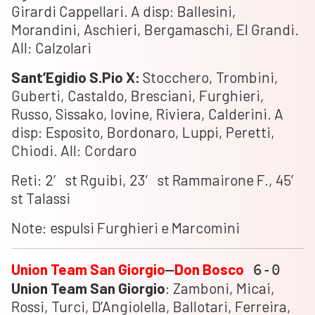
Girardi Cappellari. A disp: Ballesini,
Morandini, Aschieri, Bergamaschi, El Grandi.
All: Calzolari
Sant’Egidio S.Pio X:
Stocchero, Trombini,
Guberti, Castaldo, Bresciani, Furghieri,
Russo, Sissako, Iovine, Riviera, Calderini. A
disp: Esposito, Bordonaro, Luppi, Peretti,
Chiodi. All: Cordaro
Reti: 2′ st Rguibi, 23′ st Rammairone F., 45′
st Talassi
Note: espulsi Furghieri e Marcomini
Union Team San Giorgio
Don
Bosco
–
6-0
Union
Team
San
Giorgio
: Zamboni, Micai,
Rossi, Turci, D’Angiolella, Ballotari, Ferreira,