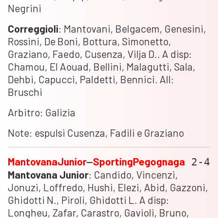
Negrini
Correggioli
: Mantovani, Belgacem, Genesini,
Rossini, De Boni, Bottura, Simonetto,
Graziano, Faedo, Cusenza, Vilja D.. A disp:
Chamou, El Aouad, Bellini, Malagutti, Sala,
Dehbi, Capucci, Paldetti, Bennici. All:
Bruschi
Arbitro: Galizia
Note: espulsi Cusenza, Fadili e Graziano
Mantovana
Junior
Sporting
Pegognaga
–
2-4
Mantovana
Junior
: Candido, Vincenzi,
Jonuzi, Loffredo, Hushi, Elezi, Abid, Gazzoni,
Ghidotti N., Piroli, Ghidotti L. A disp:
Longheu, Zafar, Carastro, Gavioli, Bruno,