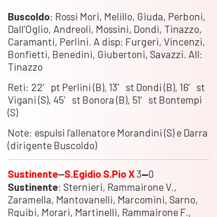
Buscoldo
: Rossi Mori, Melillo, Giuda, Perboni,
Dall’Oglio, Andreoli, Mossini, Dondi, Tinazzo,
Caramanti, Perlini. A disp: Furgeri, Vincenzi,
Bonfietti, Benedini, Giubertoni, Savazzi. All:
Tinazzo
Reti: 22′ pt Perlini (B), 13′ st Dondi (B), 16′ st
Vigani (S), 45′ st Bonora (B), 51′ st Bontempi
(S)
Note: espulsi l’allenatore Morandini (S) e Darra
(dirigente Buscoldo)
Sustinente
S.Egidio S.Pio X
3
0
–
–
Sustinente
: Sternieri, Rammairone V.,
Zaramella, Mantovanelli, Marcomini, Sarno,
Rguibi, Morari, Martinelli, Rammairone F.,