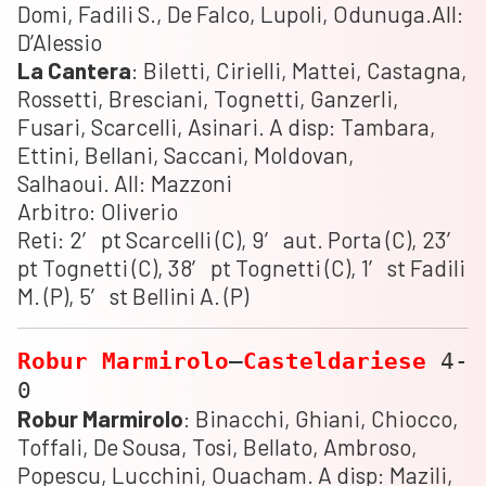
Domi, Fadili S., De Falco, Lupoli, Odunuga.All:
D’Alessio
La
Cantera
: Biletti, Cirielli, Mattei, Castagna,
Rossetti, Bresciani, Tognetti, Ganzerli,
Fusari, Scarcelli, Asinari. A disp: Tambara,
Ettini, Bellani, Saccani, Moldovan,
Salhaoui. All: Mazzoni
Arbitro: Oliverio
Reti: 2′ pt Scarcelli (C), 9′ aut. Porta (C), 23′
pt Tognetti (C), 38′ pt Tognetti (C), 1′ st Fadili
M. (P), 5′ st Bellini A. (P)
Robur
Marmirolo
–
Casteldariese
4-
0
Robur
Marmirolo
: Binacchi, Ghiani, Chiocco,
Toffali, De Sousa, Tosi, Bellato, Ambroso,
Popescu, Lucchini, Ouacham. A disp: Mazili,