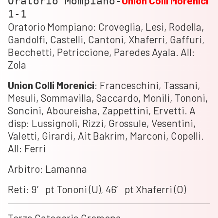
Union
Colli
Morenici
Oratorio Mompiano-
1-1
Oratorio Mompiano: Croveglia, Lesi, Rodella,
Gandolfi, Castelli, Cantoni, Xhaferri, Gaffuri,
Becchetti, Petriccione, Paredes Ayala. All:
Zola
Union
Colli
Morenici
: Franceschini, Tassani,
Mesuli, Sommavilla, Saccardo, Monili, Tononi,
Soncini, Aboureisha, Zappettini, Ervetti. A
disp: Lussignoli, Rizzi, Grossule, Vesentini,
Valetti, Girardi, Ait Bakrim, Marconi, Copelli.
All: Ferri
Arbitro: Lamanna
Reti: 9′ pt Tononi (U), 46′ pt Xhaferri (O)
Terza Categoria Cremona