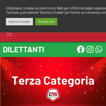
Salta
redazione@calciomantovano.it
349.1834075
al
Utilizziamo i cookie sul nostro sito Web per offrirti la miglior esperi
Tuttavia, puoi visitare "Gestisci Cookie" per fornire un consenso co
contenuto
Gestisci Cookie
Accetta tutti
DILETTANTI