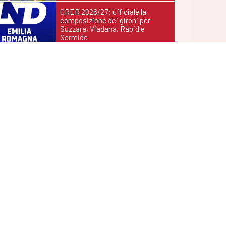
CRER 2026/27: ufficiale la
composizione dei gironi per
Suzzara, Viadana, Rapid e
Sermide