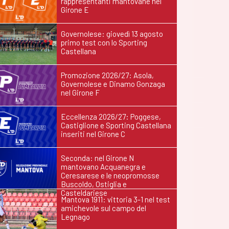
rappresentanti mantovane nel
Girone E
Governolese: giovedì 13 agosto
primo test con lo Sporting
Castellana
Promozione 2026/27: Asola,
Governolese e Dinamo Gonzaga
nel Girone F
Eccellenza 2026/27: Poggese,
Castiglione e Sporting Castellana
inseriti nel Girone C
Seconda: nel Girone N
mantovano Acquanegra e
Ceresarese e le neopromosse
Buscoldo, Ostiglia e
Casteldariese
Mantova 1911: vittoria 3-1 nel test
amichevole sul campo del
Legnago