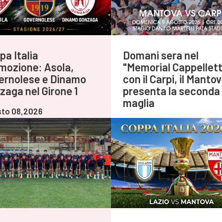
pa Italia
Domani sera nel
mozione: Asola,
"Memorial Cappellett
ernolese e Dinamo
con il Carpi, il Manto
zaga nel Girone 1
presenta la seconda
maglia
to 08,2026
Agosto 08,2026