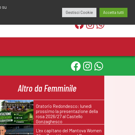
edazione@calciomantovano.it
349.1834075
o su
Gestisci Cookie
Accetta tutti
Altro da Femminile
Oratorio Redondesco: lunedì
prossimo la presentazione della
rosa 2026/27 al Castello
Gonzaghesco
L'ex capitano del Mantova Women