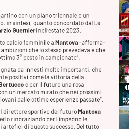
martino con un piano triennale e un
co, in sintesi, quanto concordato dal Ds
rzio Guernieri
nell’estate 2023.
to calcio femminile a
Mantova
-afferma-
 le ambizioni che lo stesso prevedeva e che
’ottimo 3° posto in campionato”.
gnata da innesti molto importanti, che
te positivi come la vittoria della
 Bertucco
e per il futuro una rosa
 con un mercato mirato che nei prossimi
giovani dalle ottime esperienze passate”.
l direttore sportivo del futuro
Mantova
erlo ringraziando per l’impegno le
ti artefici di questo successo. Del tutto