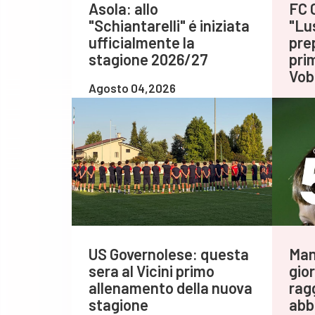
Asola: allo
FC C
"Schiantarelli" é iniziata
"Lu
ufficialmente la
pre
stagione 2026/27
prim
Vob
Agosto 04,2026
Agos
US Governolese: questa
Man
sera al Vicini primo
gior
allenamento della nuova
rag
stagione
abb