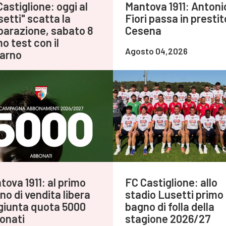
astiglione: oggi al
Mantova 1911: Antoni
setti" scatta la
Fiori passa in prestit
parazione, sabato 8
Cesena
o test con il
Agosto 04,2026
arno
to 04,2026
tova 1911: al primo
FC Castiglione: allo
no di vendita libera
stadio Lusetti primo
giunta quota 5000
bagno di folla della
onati
stagione 2026/27