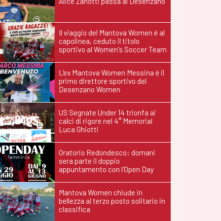
Alice Zanotti passa al Desenzano
Il viaggio del Mantova Women é al
capolinea, ceduto il titolo
sportivo al Women's Soccer Team
L'ex Mantova Women Messina é il
primo direttore sportivo del
Desenzano Women
US Segnate Under 14 trionfa ai
calci di rigore nel 4° Memorial
Luca Ghiotti
Oratorio Redondesco: domani
sera parte il doppio
appuntamento con l'Open Day
Mantova Women chiude in
bellezza al terzo posto solitario in
classifica