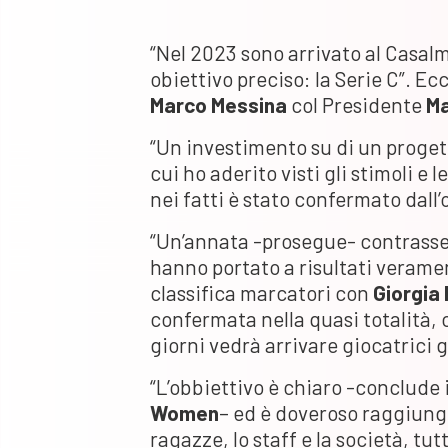
“Nel 2023 sono arrivato al Casal
obiettivo preciso: la Serie C”. Ec
Marco
Messina
col Presidente
Ma
“Un investimento su di un proget
cui ho aderito visti gli stimoli e
nei fatti è stato confermato dall
“Un’annata -prosegue- contrasse
hanno portato a risultati veramen
classifica marcatori con
Giorgia
confermata nella quasi totalità,
giorni vedrà arrivare giocatrici 
“L’obbiettivo è chiaro -conclude i
Women
– ed è doveroso raggiung
ragazze, lo staff e la società, tut