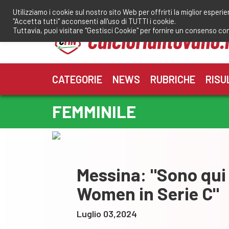
Salta
Utilizziamo i cookie sul nostro sito Web per offrirti la miglior esperi
al
"Accetta tutti" acconsenti all'uso di TUTTI i cookie.
contenuto
Tuttavia, puoi visitare "Gestisci Cookie" per fornire un consenso co
CATEGORIE
NEWS
RUBRICHE
RISU
FEMMINILE
Messina: "Sono qui 
Women in Serie C"
Luglio 03,2024