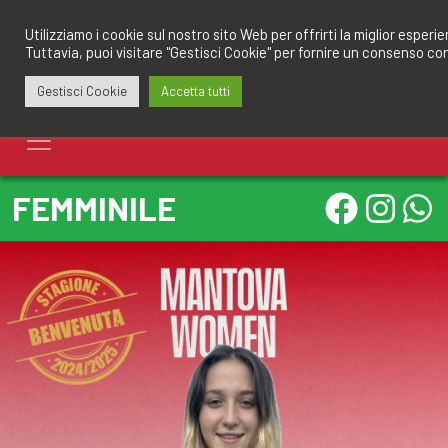
Salta
redazione@calciomantovano.it
349.1834075
al
Utilizziamo i cookie sul nostro sito Web per offrirti la miglior esperi
Tuttavia, puoi visitare "Gestisci Cookie" per fornire un consenso co
contenuto
Gestisci Cookie
Accetta tutti
FEMMINILE