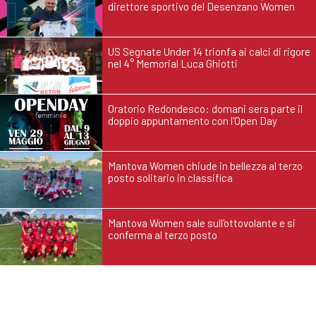
direttore sportivo del Desenzano Women
US Segnate Under 14 trionfa ai calci di rigore
nel 4° Memorial Luca Ghiotti
Oratorio Redondesco: domani sera parte il
doppio appuntamento con l'Open Day
Mantova Women chiude in bellezza al terzo
posto solitario in classifica
Mantova Women sale sull'ottovolante e si
conferma al terzo posto