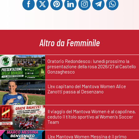
Altro da Femminile
Oratorio Redondesco: lunedì prossimo la
presentazione della rosa 2026/27 al Castello
Gonzaghesco
L'ex capitano del Mantova Women Alice
Zanotti passa al Desenzano
Il viaggio del Mantova Women é al capolinea,
ceduto il titolo sportivo al Women's Soccer
Team
L'ex Mantova Women Messina é il primo