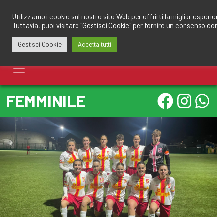
Salta
redazione@calciomantovano.it
349.1834075
al
Utilizziamo i cookie sul nostro sito Web per offrirti la miglior esperi
Tuttavia, puoi visitare "Gestisci Cookie" per fornire un consenso co
contenuto
Gestisci Cookie
Accetta tutti
FEMMINILE