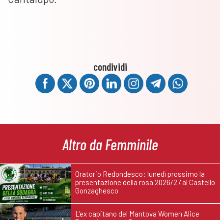
condividi
Altro da Femminile
Oratorio Redondesco: lunedì prossimo la
presentazione della rosa 2026/27 al Castello
Gonzaghesco
L'ex capitano del Mantova Women Alice