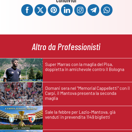
Altro da Professionisti
Super Marras con la maglia del Pisa,
doppietta in amichevole contro il Bologna
Domani sera nel "Memorial Cappelletti" con il
Carpi, il Mantova presenta la seconda
maglia
Sale la febbre per Lazio-Mantova, già
venduti in prevendita 1149 biglietti