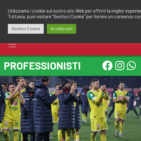
Salta
redazione@calciomantovano.it
349.1834075
al
Utilizziamo i cookie sul nostro sito Web per offrirti la miglior esperi
Tuttavia, puoi visitare "Gestisci Cookie" per fornire un consenso co
contenuto
Gestisci Cookie
Accetta tutti
PROFESSIONISTI