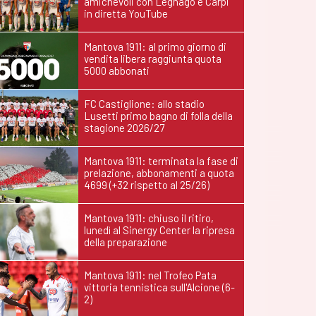
amichevoli con Legnago e Carpi
in diretta YouTube
Mantova 1911: al primo giorno di
vendita libera raggiunta quota
5000 abbonati
FC Castiglione: allo stadio
Lusetti primo bagno di folla della
stagione 2026/27
Mantova 1911: terminata la fase di
prelazione, abbonamenti a quota
4699 (+32 rispetto al 25/26)
Mantova 1911: chiuso il ritiro,
lunedì al Sinergy Center la ripresa
della preparazione
Mantova 1911: nel Trofeo Pata
vittoria tennistica sull'Alcione (6-
2)