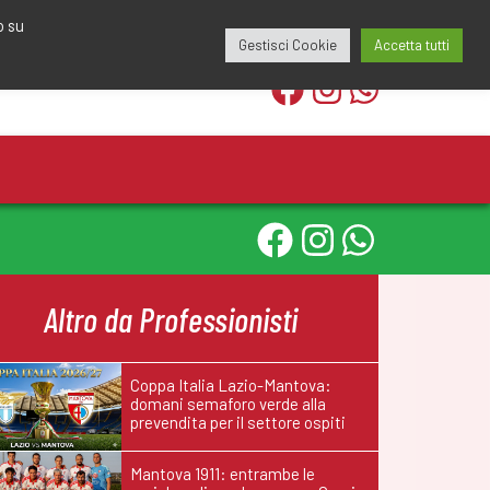
edazione@calciomantovano.it
349.1834075
o su
Gestisci Cookie
Accetta tutti
Altro da Professionisti
Coppa Italia Lazio-Mantova:
domani semaforo verde alla
prevendita per il settore ospiti
Mantova 1911: entrambe le