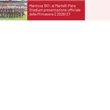
Mantova 1911: al Martelli-Pata
Stadium presentazione ufficiale
della Primavera 2 2026/27