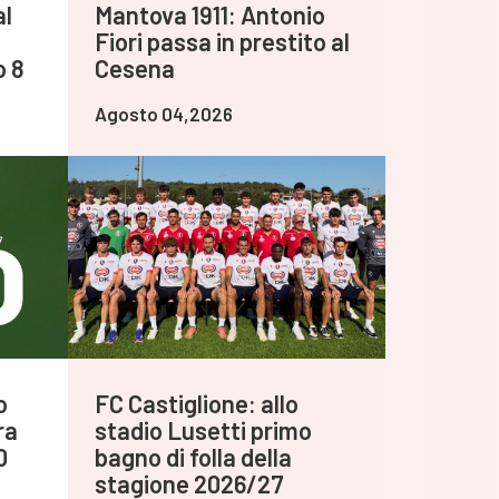
al
Mantova 1911: Antonio
Fiori passa in prestito al
o 8
Cesena
Agosto 04,2026
o
FC Castiglione: allo
ra
stadio Lusetti primo
0
bagno di folla della
stagione 2026/27