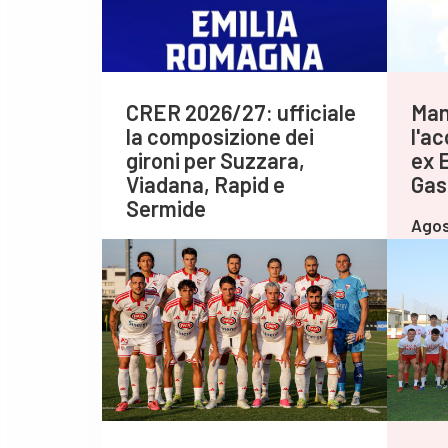
CRER 2026/27: ufficiale
Man
la composizione dei
l'ac
gironi per Suzzara,
ex 
Viadana, Rapid e
Gas
Sermide
Agos
Agosto 06,2026