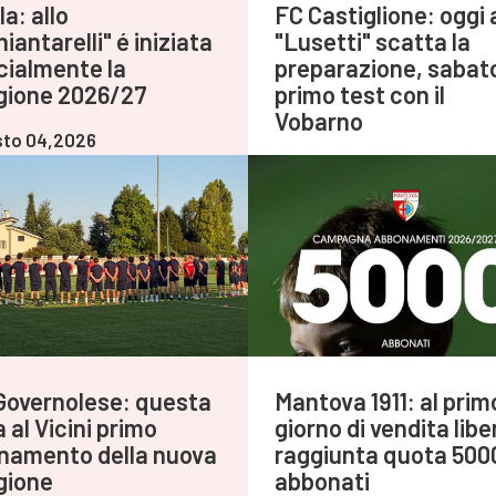
a: allo
FC Castiglione: oggi 
iantarelli" é iniziata
"Lusetti" scatta la
icialmente la
preparazione, sabat
gione 2026/27
primo test con il
Vobarno
to 04,2026
Agosto 04,2026
Governolese: questa
Mantova 1911: al prim
 al Vicini primo
giorno di vendita libe
enamento della nuova
raggiunta quota 500
gione
abbonati