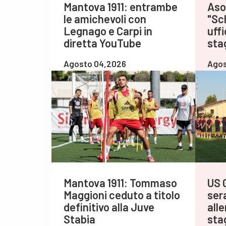
Mantova 1911: entrambe
Asol
le amichevoli con
"Sch
Legnago e Carpi in
uff
diretta YouTube
sta
Agosto 04,2026
Agos
Mantova 1911: Tommaso
US 
Maggioni ceduto a titolo
sera
definitivo alla Juve
all
Stabia
sta