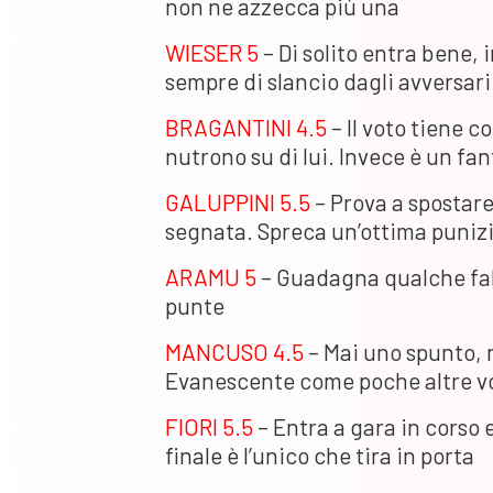
non ne azzecca più una
WIESER 5
– Di solito entra bene,
sempre di slancio dagli avversari
BRAGANTINI 4.5
– Il voto tiene c
nutrono su di lui. Invece è un f
GALUPPINI 5.5
– Prova a spostare
segnata. Spreca un’ottima punizi
ARAMU 5
– Guadagna qualche fal
punte
MANCUSO 4.5
– Mai uno spunto,
Evanescente come poche altre v
FIORI 5.5
– Entra a gara in corso e
finale è l’unico che tira in porta