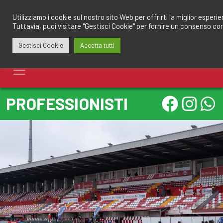
Salta
redazione@calciomantovano.it
349.1834075
al
Utilizziamo i cookie sul nostro sito Web per offrirti la miglior esperi
Tuttavia, puoi visitare "Gestisci Cookie" per fornire un consenso co
contenuto
Gestisci Cookie
Accetta tutti
PROFESSIONISTI