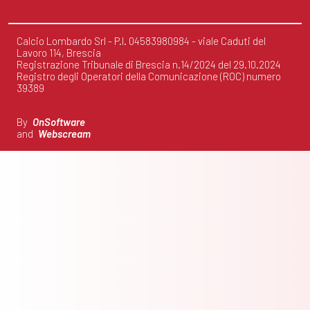
Calcio Lombardo Srl - P.I. 04583980984 - viale Caduti del
Lavoro 114, Brescia
Registrazione Tribunale di Brescia n.14/2024 del 29.10.2024
Registro degli Operatori della Comunicazione (ROC) numero
39389
By
OnSoftware
and
Webscream