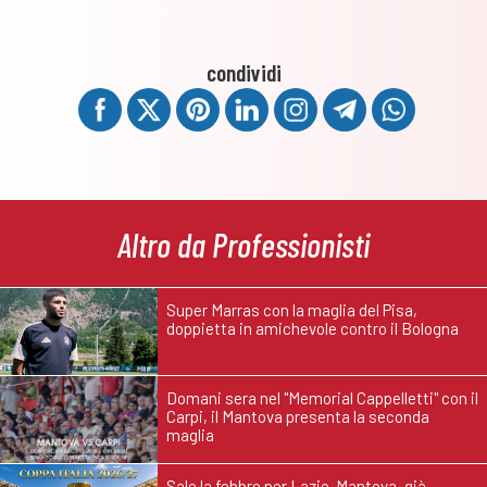
condividi
Altro da Professionisti
Super Marras con la maglia del Pisa,
doppietta in amichevole contro il Bologna
Domani sera nel "Memorial Cappelletti" con il
Carpi, il Mantova presenta la seconda
maglia
Sale la febbre per Lazio-Mantova, già