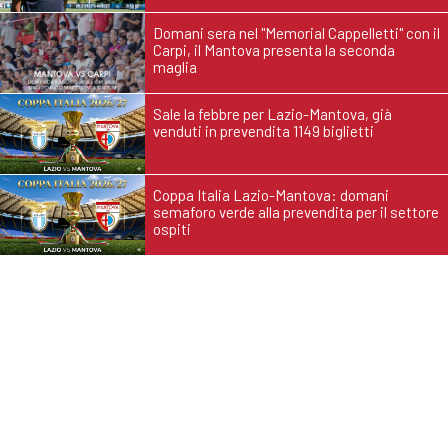
Domani sera nel "Memorial Cappelletti" con il
Carpi, il Mantova presenta la seconda
maglia
Sale la febbre per Lazio-Mantova, già
venduti in prevendita 1149 biglietti
Coppa Italia Lazio-Mantova: domani
semaforo verde alla prevendita per il settore
ospiti