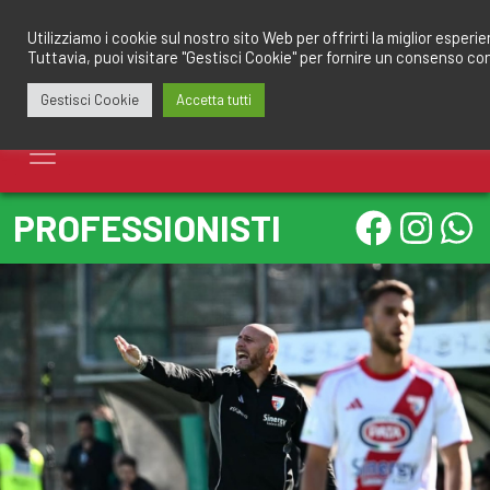
Salta
redazione@calciomantovano.it
349.1834075
al
Utilizziamo i cookie sul nostro sito Web per offrirti la miglior esperi
Tuttavia, puoi visitare "Gestisci Cookie" per fornire un consenso co
contenuto
Gestisci Cookie
Accetta tutti
PROFESSIONISTI