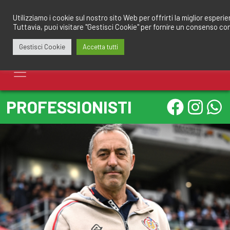
Salta
redazione@calciomantovano.it
349.1834075
al
Utilizziamo i cookie sul nostro sito Web per offrirti la miglior esperi
Tuttavia, puoi visitare "Gestisci Cookie" per fornire un consenso co
contenuto
Gestisci Cookie
Accetta tutti
PROFESSIONISTI