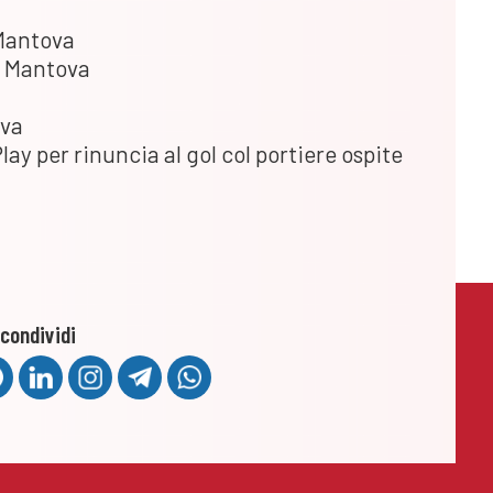
 Mantova
d Mantova
ova
lay per rinuncia al gol col portiere ospite
condividi