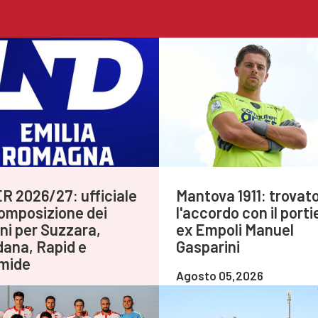
R 2026/27: ufficiale
Mantova 1911: trovat
composizione dei
l'accordo con il porti
oni per Suzzara,
ex Empoli Manuel
dana, Rapid e
Gasparini
mide
Agosto 05,2026
to 06,2026