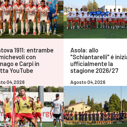
tova 1911: entrambe
Asola: allo
amichevoli con
"Schiantarelli" é iniz
nago e Carpi in
ufficialmente la
etta YouTube
stagione 2026/27
to 04,2026
Agosto 04,2026