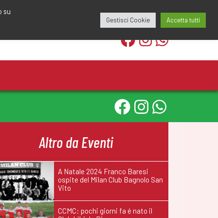
edazione@calciomantovano.it
349.1834075
o su
Gestisci Cookie
Accetta tutti
Altro da Eventi
A Natale 2024 Franco Baresi
ospite del Milan Club Bagnolo San
Vito
CCMC: pochi giorni fa é nato il