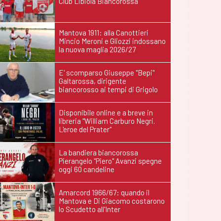
Club Libiola Biancorossa
Mantova 1911: alla Canottieri
Mincio Meroni e Gliozzi indossano
la nuova maglia 2026/27
E' scomparso Giuseppe "Bepi"
Galtarossa, dirigente
biancorosso ai tempi di Grigolo
Disponibile online e a breve in
libreria "William Carburo Negri.
L'eroe del Prater"
La bandiera biancorossa
Pierangelo "Piero" Avanzi spegne
oggi 60 candeline
Amarcord 1966/67: quando il
Mantova e Di Giacomo costarono
lo Scudetto all'Inter