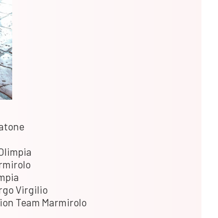
tatone
 Olimpia
armirolo
impia
rgo Virgilio
Union Team Marmirolo