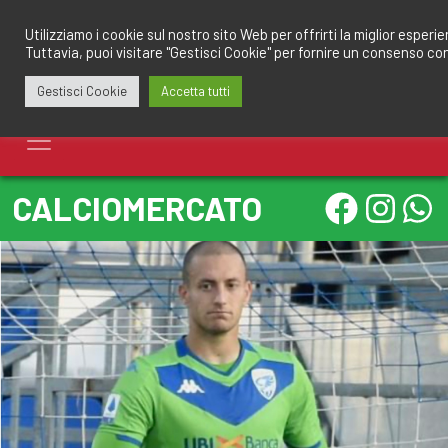
Salta
redazione@calciomantovano.it
349.1834075
al
Utilizziamo i cookie sul nostro sito Web per offrirti la miglior esperi
Tuttavia, puoi visitare "Gestisci Cookie" per fornire un consenso co
contenuto
Gestisci Cookie
Accetta tutti
CALCIOMERCATO