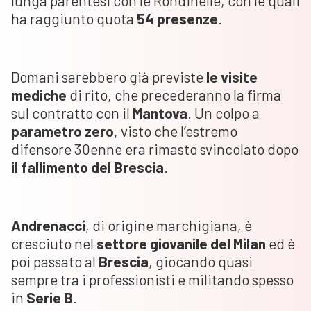
lunga parentesi con le Rondinelle, con le quali
ha raggiunto quota
54 presenze
.
Domani sarebbero già previste
le visite
mediche
di rito, che precederanno la firma
sul contratto con il
Mantova
. Un colpo a
parametro zero
, visto che l’estremo
difensore 30enne era rimasto svincolato dopo
il
fallimento del Brescia
.
Andrenacci
, di origine marchigiana, è
cresciuto nel
settore giovanile del Milan
ed è
poi passato al
Brescia
, giocando quasi
sempre tra i professionisti e militando spesso
in
Serie B
.