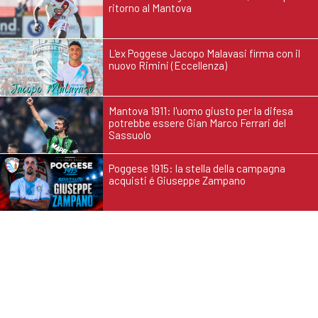
ritorno al Mantova
L'ex Poggese Jacopo Malavasi firma con il
nuovo Rimini (Eccellenza)
Mantova 1911: l'uomo giusto per la difesa
potrebbe essere Gian Marco Ferrari del
Sassuolo
Poggese 1915: la stella della campagna
acquisti é Giuseppe Zampano