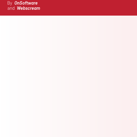
By
OnSoftware
and
Webscream