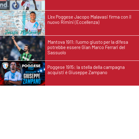
L'ex Poggese Jacopo Malavasi firma con il
nuovo Rimini (Eccellenza)
Mantova 1911: l'uomo giusto per la difesa
potrebbe essere Gian Marco Ferrari del
Sassuolo
Poggese 1915: la stella della campagna
acquisti é Giuseppe Zampano