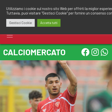
Salta
redazione@calciomantovano.it
349.1834075
al
Utilizziamo i cookie sul nostro sito Web per offrirti la miglior esperi
Tuttavia, puoi visitare "Gestisci Cookie" per fornire un consenso co
contenuto
Gestisci Cookie
Accetta tutti
CALCIOMERCATO