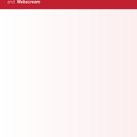
and
Webscream