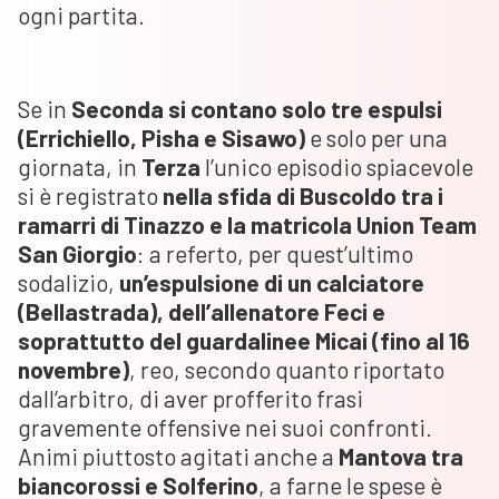
ogni partita.
Se in
Seconda si contano solo tre espulsi
(Errichiello, Pisha e Sisawo)
e solo per una
giornata, in
Terza
l’unico episodio spiacevole
si è registrato
nella sfida di Buscoldo tra i
ramarri di Tinazzo e la matricola Union Team
San Giorgio
: a referto, per quest’ultimo
sodalizio,
un’espulsione di un calciatore
(Bellastrada), dell’allenatore Feci e
soprattutto del guardalinee Micai (fino al 16
novembre)
, reo, secondo quanto riportato
dall’arbitro, di aver profferito frasi
gravemente offensive nei suoi confronti.
Animi piuttosto agitati anche a
Mantova tra
biancorossi e Solferino
, a farne le spese è