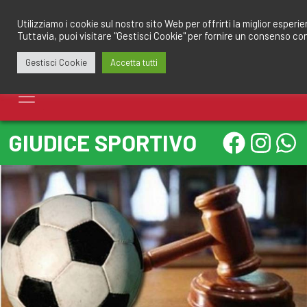
Salta
redazione@calciomantovano.it
349.1834075
al
Utilizziamo i cookie sul nostro sito Web per offrirti la miglior esperi
Tuttavia, puoi visitare "Gestisci Cookie" per fornire un consenso co
contenuto
Gestisci Cookie
Accetta tutti
GIUDICE SPORTIVO