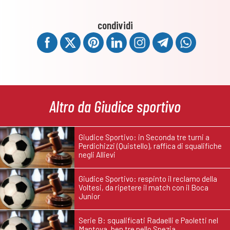
condividi
Altro da Giudice sportivo
Giudice Sportivo: in Seconda tre turni a
Perdichizzi (Quistello), raffica di squalifiche
negli Allievi
Giudice Sportivo: respinto il reclamo della
Voltesi, da ripetere il match con il Boca
Junior
Serie B: squalificati Radaelli e Paoletti nel
Mantova, ben tre nello Spezia