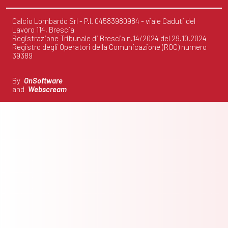
Calcio Lombardo Srl - P.I. 04583980984 - viale Caduti del
Lavoro 114, Brescia
Registrazione Tribunale di Brescia n.14/2024 del 29.10.2024
Registro degli Operatori della Comunicazione (ROC) numero
39389
By
OnSoftware
and
Webscream