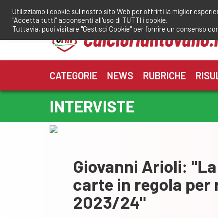
Salta
Utilizziamo i cookie sul nostro sito Web per offrirti la miglior esperi
al
"Accetta tutti" acconsenti all'uso di TUTTI i cookie.
contenuto
Tuttavia, puoi visitare "Gestisci Cookie" per fornire un consenso co
CATEGORIE
NEWS
RUBRICHE
RISU
INTERVISTE
Giovanni Arioli: "La
carte in regola per 
2023/24"