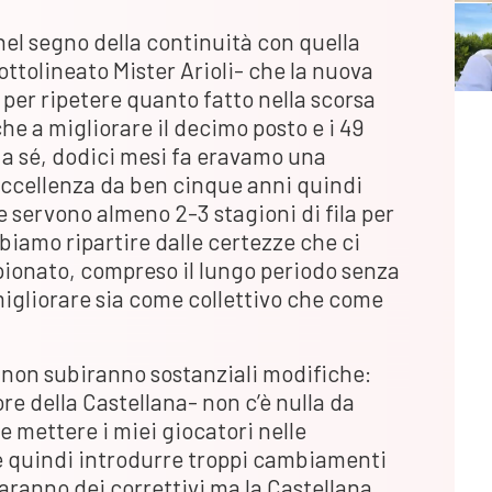
l segno della continuità con quella
ottolineato Mister Arioli- che la nuova
a per ripetere quanto fatto nella scorsa
he a migliorare il decimo posto e i 49
 a sé, dodici mesi fa eravamo una
ccellenza da ben cinque anni quindi
servono almeno 2-3 stagioni di fila per
bbiamo ripartire dalle certezze che ci
pionato, compreso il lungo periodo senza
igliorare sia come collettivo che come
non subiranno sostanziali modifiche:
ore della Castellana- non c’è nulla da
 mettere i miei giocatori nelle
 e quindi introdurre troppi cambiamenti
aranno dei correttivi ma la Castellana