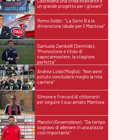
Castellana una sfida esaltante e
un grande progetto per i giovani"
Remo Gobbi: "La Serie B é la
dimensione ideale per il Mantova"
Samuele Zambelli (Sermide):
"Promozione e titolo di
capocannoniere, la stagione
perfetta"
Andrea Loda (Moglia): "Non avrei
potuto concludere meglio la mia
carriera"
Simone e il record di chilometri
per seguire il suo amato Mantova
Manzini (Governolese): "Da tempo
sognavo di allenare in una piazza
così importante"