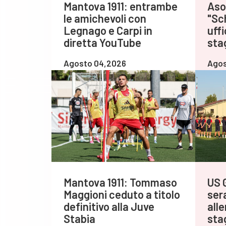
Mantova 1911: entrambe
Asol
le amichevoli con
"Sch
Legnago e Carpi in
uff
diretta YouTube
sta
Agosto 04,2026
Agos
Mantova 1911: Tommaso
US 
Maggioni ceduto a titolo
sera
definitivo alla Juve
all
Stabia
sta