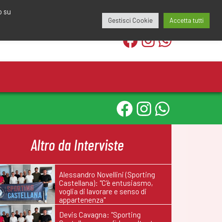
edazione@calciomantovano.it
349.1834075
o su
Gestisci Cookie
Accetta tutti
Altro da Interviste
Alessandro Novellini (Sporting
Castellana): "C'è entusiasmo,
voglia di lavorare e senso di
appartenenza"
Devis Cavagna: "Sporting