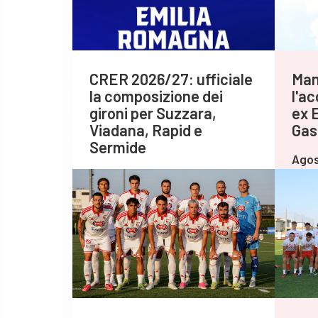
CRER 2026/27: ufficiale
Man
la composizione dei
l'ac
gironi per Suzzara,
ex 
Viadana, Rapid e
Gas
Sermide
Agos
Agosto 06,2026