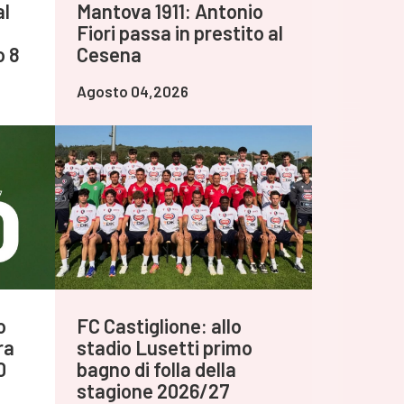
al
Mantova 1911: Antonio
Fiori passa in prestito al
o 8
Cesena
Agosto 04,2026
o
FC Castiglione: allo
ra
stadio Lusetti primo
0
bagno di folla della
stagione 2026/27