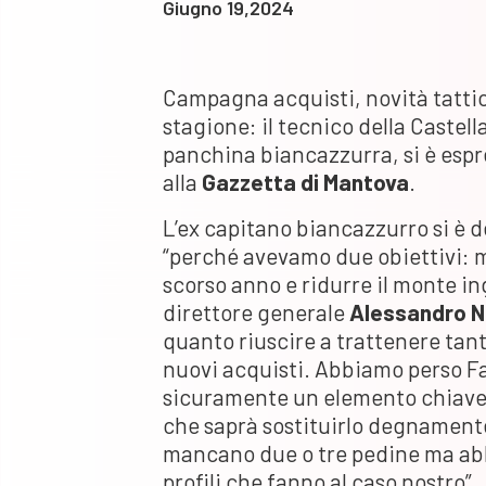
Giugno 19,2024
Campagna acquisti, novità tattic
stagione: il tecnico della Castel
panchina biancazzurra, si è espre
alla
Gazzetta di Mantova
.
L’ex capitano biancazzurro si è 
“perché avevamo due obiettivi: m
scorso anno e ridurre il monte ing
direttore generale
Alessandro No
quanto riuscire a trattenere tant
nuovi acquisti. Abbiamo perso Fa
sicuramente un elemento chiave,
che saprà sostituirlo degnamente
mancano due o tre pedine ma abb
profili che fanno al caso nostro”.