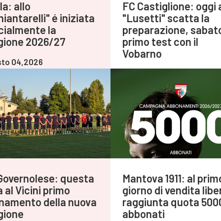
a: allo
FC Castiglione: oggi 
iantarelli" é iniziata
"Lusetti" scatta la
icialmente la
preparazione, sabat
gione 2026/27
primo test con il
Vobarno
to 04,2026
Agosto 04,2026
Governolese: questa
Mantova 1911: al prim
 al Vicini primo
giorno di vendita libe
enamento della nuova
raggiunta quota 500
gione
abbonati