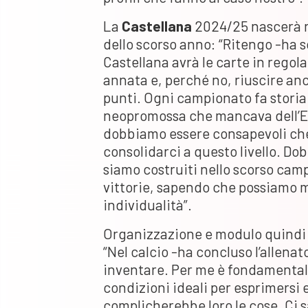
La
Castellana
2024/25 nascerà ne
dello scorso anno: “Ritengo -ha s
Castellana avrà le carte in regol
annata e, perché no, riuscire anc
punti. Ogni campionato fa storia
neopromossa che mancava dell’E
dobbiamo essere consapevoli che 
consolidarci a questo livello. Do
siamo costruiti nello scorso cam
vittorie, sapendo che possiamo m
individualità”.
Organizzazione e modulo quindi 
“Nel calcio -ha concluso l’allenat
inventare. Per me è fondamentale
condizioni ideali per esprimersi
complicherebbe loro le cose. Ci s