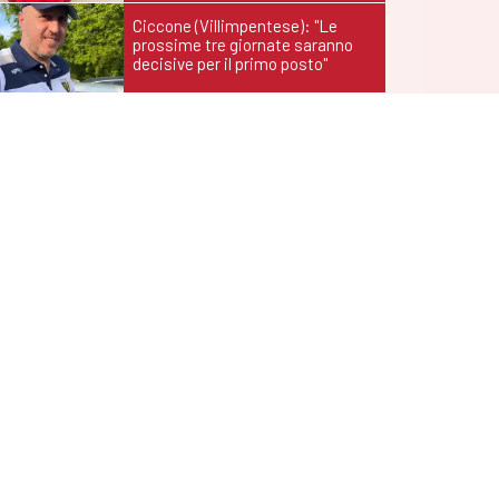
Ciccone (Villimpentese): "Le
prossime tre giornate saranno
decisive per il primo posto"