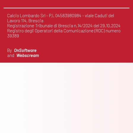
Calcio Lombardo Srl - P.I. 04583980984 - viale Caduti del
Lavoro 114, Brescia
Registrazione Tribunale di Brescia n.14/2024 del 29.10.2024
Registro degli Operatori della Comunicazione (ROC) numero
39389
By
OnSoftware
and
Webscream