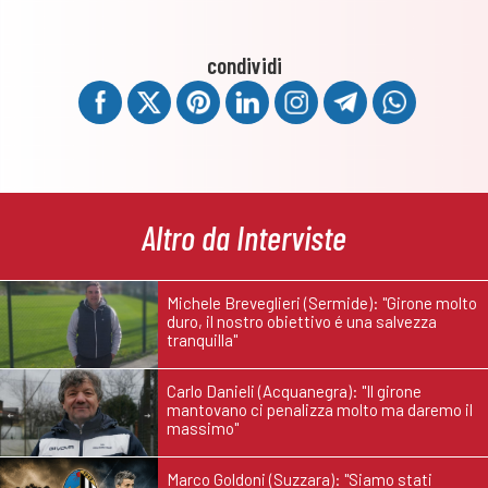
condividi
Altro da Interviste
Michele Breveglieri (Sermide): "Girone molto
duro, il nostro obiettivo é una salvezza
tranquilla"
Carlo Danieli (Acquanegra): "Il girone
mantovano ci penalizza molto ma daremo il
massimo"
Marco Goldoni (Suzzara): "Siamo stati