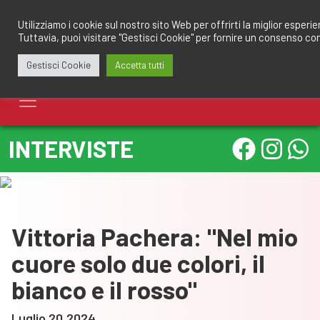
Salta
redazione@calciomantovano.it
349.1834075
al
Utilizziamo i cookie sul nostro sito Web per offrirti la miglior esperi
Tuttavia, puoi visitare "Gestisci Cookie" per fornire un consenso co
contenuto
Gestisci Cookie
Accetta tutti
INTERVISTE
Vittoria Pachera: "Nel mio
cuore solo due colori, il
bianco e il rosso"
Luglio 20,2024