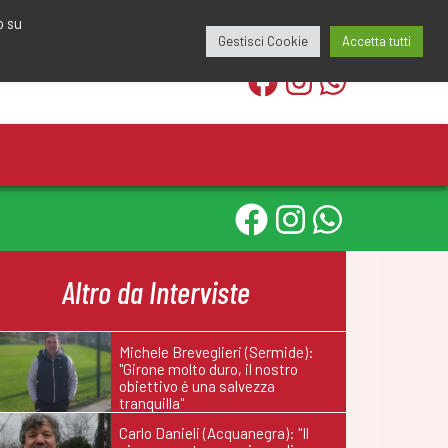
edazione@calciomantovano.it
349.1834075
o su
Gestisci Cookie
Accetta tutti
Altro da Interviste
Michele Breveglieri (Sermide):
"Girone molto duro, il nostro
obiettivo é una salvezza
tranquilla"
Carlo Danieli (Acquanegra): "Il