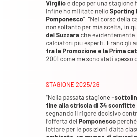
Virgilio
e dopo per una stagione 
Infine ho militato nello
Sporting
Pomponesco
”. “Nel corso della
non soltanto per mia scelta, in q
del Suzzara
che evidentemente in
calciatori più esperti. Erano gli 
fra la Promozione e la Prima ca
2001 come me sono stati spesso ce
STAGIONE 2025/26
“Nella passata stagione –
sottolin
fine alla striscia di 34 sconfitt
segnando il rigore decisivo cont
l’offerta del
Pomponesco
perché 
lottare per le posizioni d’alta clas
ambiente, un gruppo di giovani n