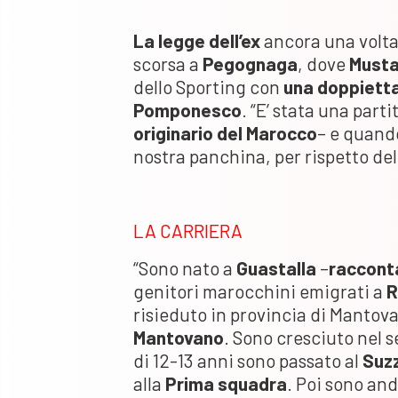
La legge dell’ex
ancora una volta
scorsa a
Pegognaga
, dove
Musta
dello Sporting con
una doppiett
Pomponesco
. “E’ stata una part
originario del Marocco
– e quando
nostra panchina, per rispetto del
LA CARRIERA
“Sono nato a
Guastalla
–
raccont
genitori marocchini emigrati a
R
risieduto in provincia di Mantov
Mantovano
. Sono cresciuto nel s
di 12-13 anni sono passato al
Suz
alla
Prima squadra
. Poi sono and