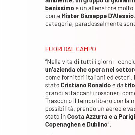
benissimo
e un allenatore molto 
come
Mister Giuseppe D’Alessio
categoria, paradossalmente sono u
FUORI DAL CAMPO
“Nella vita di tutti i giorni -conc
un’azienda che opera nel setto
come fornitori italiani ed esteri.
stato
Cristiano Ronaldo
e da
tif
grandi attaccanti rossoneri co
Trascorro il tempo libero con la 
possibilità, prendo un aereo e va
stato in
Costa Azzurra e a Parigi
Copenaghen e Dublino
”.