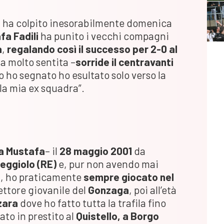
 ha colpito inesorabilmente domenica
fa Fadili
ha punito i vecchi compagni
a
,
regalando così il successo per 2-0 al
ita molto sentita –
sorride il centravanti
 ho segnato ho esultato solo verso la
la mia ex squadra”.
a Mustafa
– il
28 maggio 2001
da
eggiolo (RE)
e, pur non avendo mai
a, ho praticamente
sempre giocato nel
ettore giovanile del
Gonzaga
, poi all’età
zara
dove ho fatto tutta la trafila fino
ato in prestito al
Quistello, a Borgo