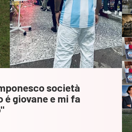
omponesco società
o é giovane e mi fa
"