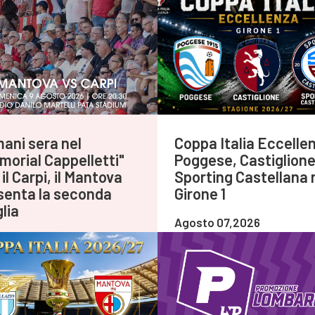
ani sera nel
Coppa Italia Eccelle
morial Cappelletti"
Poggese, Castiglione
il Carpi, il Mantova
Sporting Castellana 
senta la seconda
Girone 1
lia
Agosto 07,2026
to 08,2026