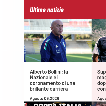
Ultime notizie
Alberto Bollini: la
Sup
Nazionale é il
magl
coronamento di una
dop
brillante carriera
con
Agosto 09,2026
Agos