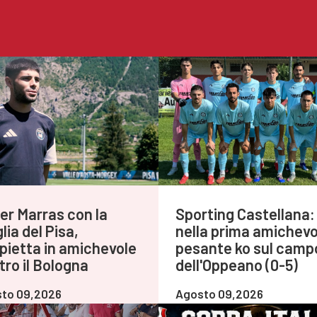
er Marras con la
Sporting Castellana:
ia del Pisa,
nella prima amichevo
pietta in amichevole
pesante ko sul camp
tro il Bologna
dell'Oppeano (0-5)
to 09,2026
Agosto 09,2026