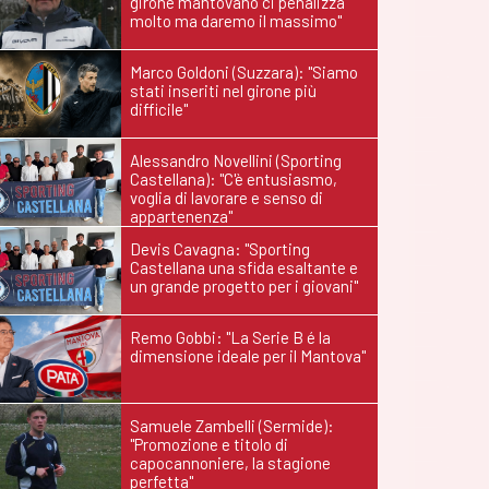
girone mantovano ci penalizza
molto ma daremo il massimo"
Marco Goldoni (Suzzara): "Siamo
stati inseriti nel girone più
difficile"
Alessandro Novellini (Sporting
Castellana): "C'è entusiasmo,
voglia di lavorare e senso di
appartenenza"
Devis Cavagna: "Sporting
Castellana una sfida esaltante e
un grande progetto per i giovani"
Remo Gobbi: "La Serie B é la
dimensione ideale per il Mantova"
Samuele Zambelli (Sermide):
"Promozione e titolo di
capocannoniere, la stagione
perfetta"