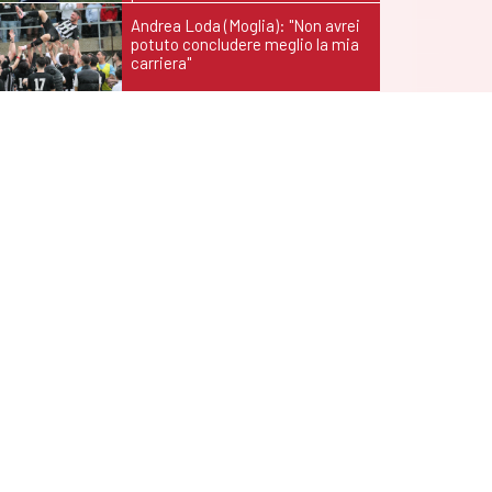
Andrea Loda (Moglia): "Non avrei
potuto concludere meglio la mia
carriera"