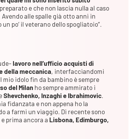
preparato e che non lascia nulla al caso
. Avendo alle spalle già otto anni in
n po’ il veterano dello spogliatoio”.
lude-
lavoro nell’ufficio acquisti di
re della meccanica
, interfacciandomi
 Il mio idolo fin da bambino è sempre
oso del Milan
ho sempre ammirato i
me
Shevchenko, Inzaghi e Ibrahimovic
.
mia fidanzata e non appena ho la
do a farmi un viaggio. Di recente sono
e prima ancora a
Lisbona, Edimburgo,