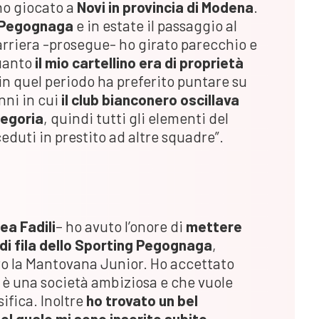
ho giocato a
Novi in provincia di Modena
.
 Pegognaga
e in estate il passaggio al
 carriera -prosegue- ho girato parecchio e
uanto
il mio cartellino era di proprietà
 quel periodo ha preferito puntare su
anni in cui
il club bianconero oscillava
tegoria
, quindi tutti gli elementi del
duti in prestito ad altre squadre”.
ea Fadili
– ho avuto l’onore di
mettere
e di fila dello Sporting Pegognaga
,
ro la Mantovana Junior. Ho accettato
è una società ambiziosa e che vuole
sifica. Inoltre
ho trovato un bel
el quale mi sono inserito subito