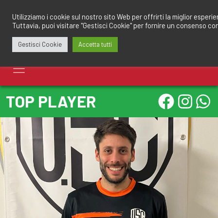
Salta
redazione@calciomantovano.it
349.1834075
al
Utilizziamo i cookie sul nostro sito Web per offrirti la miglior esperi
Tuttavia, puoi visitare "Gestisci Cookie" per fornire un consenso co
contenuto
Gestisci Cookie
Accetta tutti
TOP PLAYER