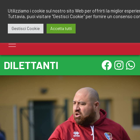
Salta
redazione@calciomantovano.it
349.1834075
al
Utilizziamo i cookie sul nostro sito Web per offrirti la miglior esperi
Tuttavia, puoi visitare "Gestisci Cookie" per fornire un consenso co
contenuto
Gestisci Cookie
Accetta tutti
DILETTANTI