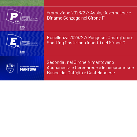
Promozione 2026/27: Asola, Governolese e
Dinamo Gonzaga nel Girone F
Eccellenza 2026/27: Poggese, Castiglione e
Sporting Castellana inseriti nel Girone C
Seconda: nel Girone N mantovano
Acquanegra e Ceresarese e le neopromosse
Buscoldo, Ostiglia e Casteldariese