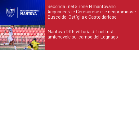
Seconda: nel Girone N mantovano
Acquanegra e Ceresarese e le neopromosse
Buscoldo, Ostiglia e Casteldariese
Mantova 1911: vittoria 3-1 nel test
amichevole sul campo del Legnago