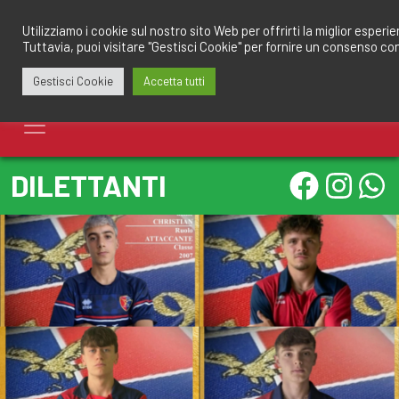
Salta
redazione@calciomantovano.it
349.1834075
al
Utilizziamo i cookie sul nostro sito Web per offrirti la miglior esperi
Tuttavia, puoi visitare "Gestisci Cookie" per fornire un consenso co
contenuto
Gestisci Cookie
Accetta tutti
DILETTANTI