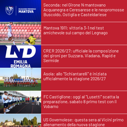
Seconda: nel Girone N mantovano
Acquanegra e Ceresarese e le neopromosse
Buscoldo, Ostiglia e Casteldariese
Mantova 1911: vittoria 3-1 nel test
amichevole sul campo del Legnago
CRER 2026/27: ufficiale la composizione
dei gironi per Suzzara, Viadana, Rapid e
Sermide
Asola: allo "Schiantarelli" é iniziata
ufficialmente la stagione 2026/27
FC Castiglione: oggi al "Lusetti" scatta la
preparazione, sabato 8 primo test con il
Vobarno
US Governolese: questa sera al Vicini primo
allenamento della nuova stagione