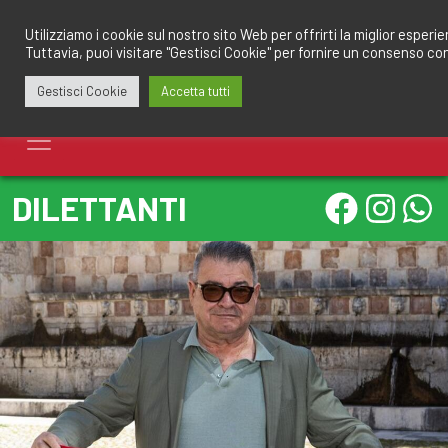
Salta
redazione@calciomantovano.it
349.1834075
al
Utilizziamo i cookie sul nostro sito Web per offrirti la miglior esperi
Tuttavia, puoi visitare "Gestisci Cookie" per fornire un consenso co
contenuto
Gestisci Cookie
Accetta tutti
DILETTANTI