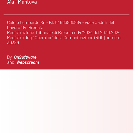
Aia - Mantova
Calcio Lombardo Srl - P.I. 04583980984 - viale Caduti del
Lavoro 114, Brescia
Registrazione Tribunale di Brescia n.14/2024 del 29.10.2024
Registro degli Operatori della Comunicazione (ROC) numero
39389
By
OnSoftware
and
Webscream