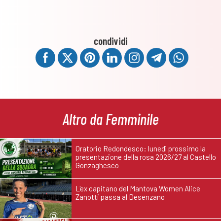
condividi
Altro da Femminile
Oratorio Redondesco: lunedì prossimo la
presentazione della rosa 2026/27 al Castello
Gonzaghesco
L'ex capitano del Mantova Women Alice
Zanotti passa al Desenzano