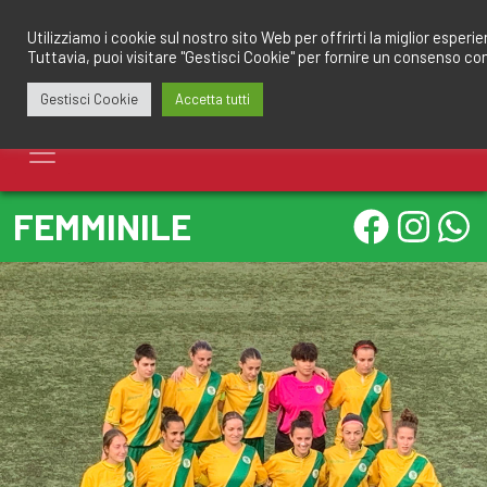
Salta
redazione@calciomantovano.it
349.1834075
al
Utilizziamo i cookie sul nostro sito Web per offrirti la miglior esperi
Tuttavia, puoi visitare "Gestisci Cookie" per fornire un consenso co
contenuto
Gestisci Cookie
Accetta tutti
FEMMINILE