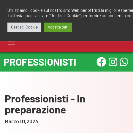
Salta
redazione@calciomantovano.it
349.1834075
al
Utilizziamo i cookie sul nostro sito Web per offrirti la miglior esperi
Tuttavia, puoi visitare "Gestisci Cookie" per fornire un consenso co
contenuto
Gestisci Cookie
Accetta tutti
PROFESSIONISTI
Professionisti - In
preparazione
Marzo 01,2024