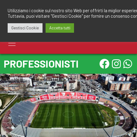
Salta
redazione@calciomantovano.it
349.1834075
al
Utilizziamo i cookie sul nostro sito Web per offrirti la miglior esperi
Tuttavia, puoi visitare "Gestisci Cookie" per fornire un consenso co
contenuto
Gestisci Cookie
Accetta tutti
PROFESSIONISTI