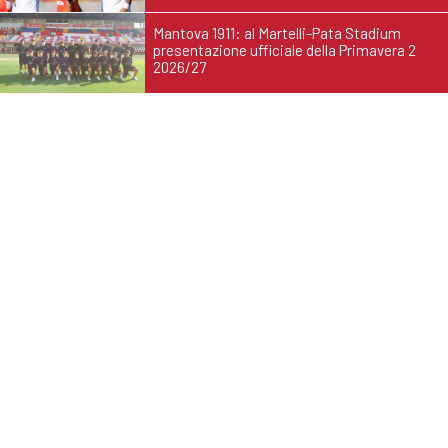
Mantova 1911: al Martelli-Pata Stadium
presentazione ufficiale della Primavera 2
2026/27