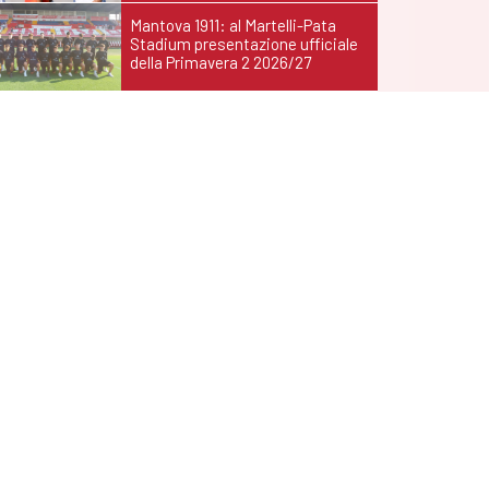
Mantova 1911: al Martelli-Pata
Stadium presentazione ufficiale
della Primavera 2 2026/27