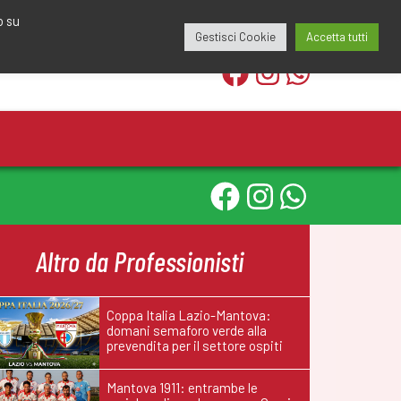
edazione@calciomantovano.it
349.1834075
o su
Gestisci Cookie
Accetta tutti
Altro da Professionisti
Coppa Italia Lazio-Mantova:
domani semaforo verde alla
prevendita per il settore ospiti
Mantova 1911: entrambe le