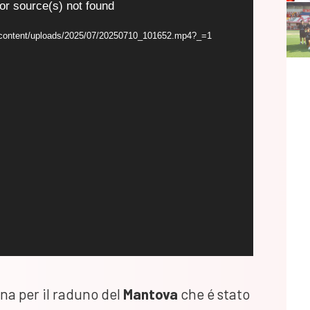
or source(s) not found
/wp-content/uploads/2025/07/20250710_101652.mp4?_=1
a per il raduno del
Mantova
che é stato