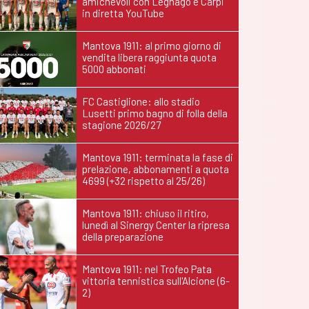
amichevoli con Legnago e Carpi
in diretta YouTube
Mantova 1911: al primo giorno di
vendita libera raggiunta quota
5000 abbonati
FC Castiglione: allo stadio
Lusetti primo bagno di folla della
stagione 2026/27
Mantova 1911: terminata la fase di
prelazione, abbonamenti a quota
4699 (+32 rispetto al 25/26)
Mantova 1911: chiuso il ritiro,
lunedì al Sinergy Center la ripresa
della preparazione
Mantova 1911: nel Trofeo Pata
vittoria tennistica sull'Alcione (6-
2)