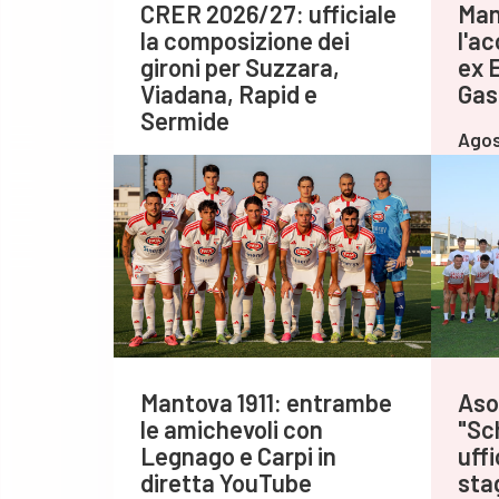
CRER 2026/27: ufficiale
Man
la composizione dei
l'ac
gironi per Suzzara,
ex 
Viadana, Rapid e
Gas
Sermide
Agos
Agosto 06,2026
Mantova 1911: entrambe
Asol
le amichevoli con
"Sch
Legnago e Carpi in
uff
diretta YouTube
sta