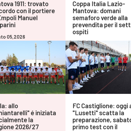
tova 1911: trovato
Coppa Italia Lazio-
cordo con il portiere
Mantova: domani
Empoli Manuel
semaforo verde alla
parini
prevendita per il set
ospiti
to 05,2026
Agosto 05,2026
a: allo
FC Castiglione: oggi 
iantarelli" é iniziata
"Lusetti" scatta la
icialmente la
preparazione, sabat
gione 2026/27
primo test con il