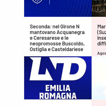
Seconda: nel Girone N
Mar
mantovano Acquanegra
(Su
e Ceresarese e le
inse
neopromosse Buscoldo,
diff
Ostiglia e Casteldariese
Agos
Agosto 06,2026