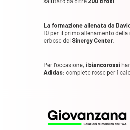
salutato da oltre
200 tifosi
.
La formazione allenata da Davi
10 per il primo allenamento della
erboso del
Sinergy Center
.
Per l’occasione,
i biancorossi
han
Adidas
: completo rosso per i calc