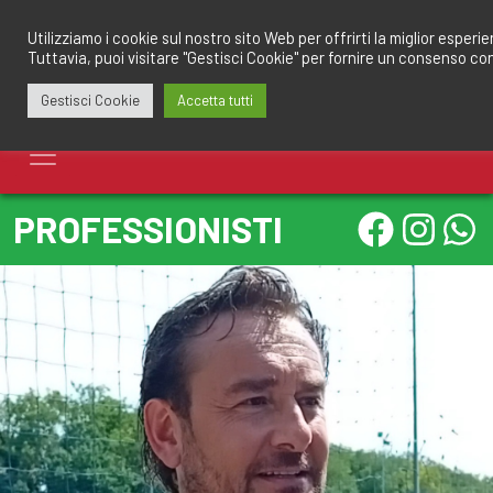
Salta
redazione@calciomantovano.it
349.1834075
al
Utilizziamo i cookie sul nostro sito Web per offrirti la miglior esperi
Tuttavia, puoi visitare "Gestisci Cookie" per fornire un consenso co
contenuto
Gestisci Cookie
Accetta tutti
PROFESSIONISTI