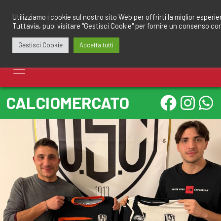
Salta
redazione@calciomantovano.it
349.1834075
al
Utilizziamo i cookie sul nostro sito Web per offrirti la miglior esperi
Tuttavia, puoi visitare "Gestisci Cookie" per fornire un consenso co
contenuto
Gestisci Cookie
Accetta tutti
CALCIOMERCATO