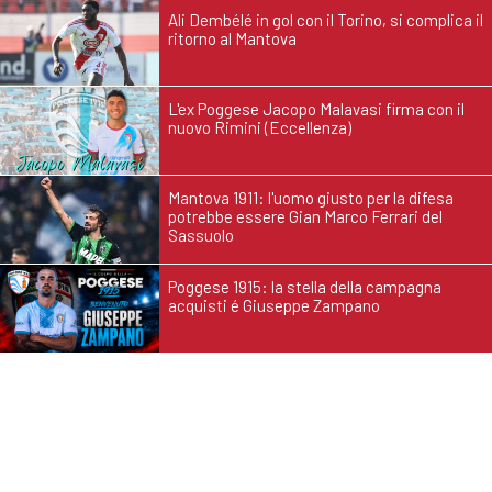
Ali Dembélé in gol con il Torino, si complica il
ritorno al Mantova
L'ex Poggese Jacopo Malavasi firma con il
nuovo Rimini (Eccellenza)
Mantova 1911: l'uomo giusto per la difesa
potrebbe essere Gian Marco Ferrari del
Sassuolo
Poggese 1915: la stella della campagna
acquisti é Giuseppe Zampano