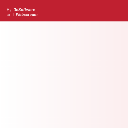
By
OnSoftware
and
Webscream