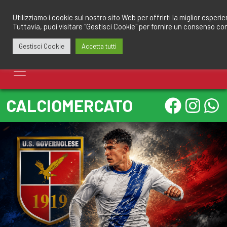
Salta
redazione@calciomantovano.it
349.1834075
al
Utilizziamo i cookie sul nostro sito Web per offrirti la miglior esperi
Tuttavia, puoi visitare "Gestisci Cookie" per fornire un consenso co
contenuto
Gestisci Cookie
Accetta tutti
CALCIOMERCATO