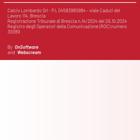
Calcio Lombardo Srl - P.I. 04583980984 - viale Caduti del
Lavoro 114, Brescia
Registrazione Tribunale di Brescia n.14/2024 del 29.10.2024
Registro degli Operatori della Comunicazione (ROC) numero
39389
By
OnSoftware
and
Webscream