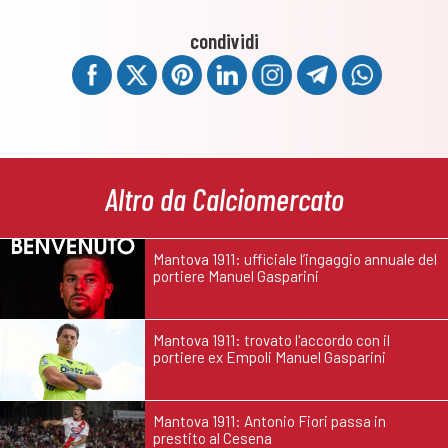
condividi
Altro da Calciomercato
Mantova 1911: ufficiale l’ingaggio annuale del
portiere Manuel Gasparini
Mantova 1911: trovato l'accordo con il
portiere ex Empoli Manuel Gasparini
Mantova 1911: Antonio Fiori passa in
prestito al Cesena