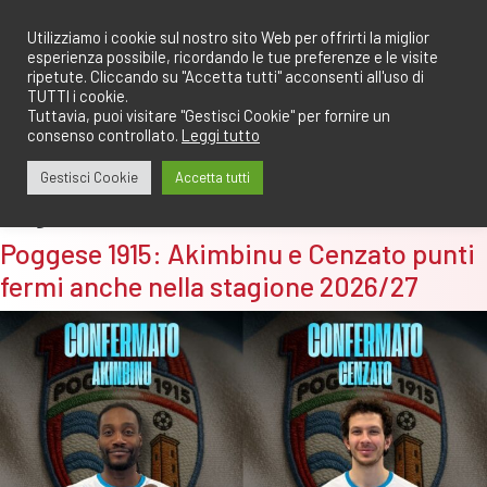
Salta
redazione@calciomantovano.it
349.1834075
al
Utilizziamo i cookie sul nostro sito Web per offrirti la miglior
esperienza possibile, ricordando le tue preferenze e le visite
contenuto
ripetute. Cliccando su "Accetta tutti" acconsenti all'uso di
TUTTI i cookie.
Tuttavia, puoi visitare "Gestisci Cookie" per fornire un
consenso controllato.
Leggi tutto
Gestisci Cookie
Accetta tutti
Tag:
akimbinu
Poggese 1915: Akimbinu e Cenzato punti
fermi anche nella stagione 2026/27