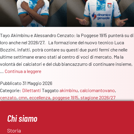
Tayo Akimbinu e Alessandro Cenzato: la Poggese 1915 punterà su di
loro anche nel 2026/27. La formazione del nuovo tecnico Luca
Bozzini, infatti, potrà contare su questi due punti fermi che nelle
ultime settimane erano stati al centro di voci di mercato. Ma la
volontà dei calciatori e del club biancazzurro di continuare insieme,
Poggese
…
Continua a leggere
1915:
Pubblicato
31 Maggio 2026
Akimbinu
Categorie:
Dilettanti
Taggato
akimbinu
,
calciomantovano
,
e
cenzato
,
cmn
,
eccellenza
,
poggese 1915
,
stagione 2026/27
Cenzato
punti
fermi
Chi siamo
anche
nella
Storia