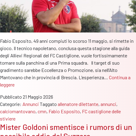
Fabio Esposito, 49 anni compiuti lo scorso 11 maggio, si rimette in
gioco. Il tecnico napoletano, conclusa questa stagione alla guida
degli Allievi Regionali del FC Castiglione, vuole fortissimamente
tornare sulla panchina di una Prima squadra. Il target di suo
gradimento sarebbe Eccellenza o Promozione, sia nell’Alto
Mantovano che in provincia di Brescia. L’esperienza…
Continua a
Mister
leggere
Fabio
Pubblicato
21 Maggio 2026
Esposito
Categorie:
Annunci
Taggato
allenatore dilettante
,
annunci
,
é
calciomantovano
,
cmn
,
Fabio Esposito
,
FC castiglione delle
pronto
stiviere
a
Mister Goldoni smentisce i rumors di un
ricominciare
possibile addio dal Suzzara
in