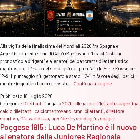
Alla vigilia della finalissima dei Mondiali 2026 fra Spagna e
Argentina, la redazione di CalcioMantovano.it ha chiesto un
pronostico a dirigenti e allenatori del panorama dilettantistico
mantovano. L’esito del sondaggio ha premiato le Furie Rosse per
12-9. Il punteggio più gettonato é stato il 2-1 in favore degli iberici,
Spagna
mentre in quattro hanno previsto…
Continua a leggere
batte
Pubblicato
18 Luglio 2026
Argentina
Categorie:
Dilettanti
Taggato
2026
,
allenatore dilettante
,
argentina
,
12-
calcio dilettanti
,
calciomantovano
,
cmn
,
dilettanti
,
direttore
10:
sportivo
,
fifa world cup
,
presidente
,
sondaggio
,
spagna
il
Poggese 1915: Luca De Martino é il nuovo
sondaggio
allenatore della Juniores Regionale
di