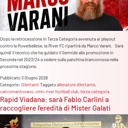
Dopo la retrocessione in Terza Categoria avvenuta ai playout
contro la Roverbellese, la River FC ripartirà da Marco Varani. Sarà
quindi il tecnico che ha guidato il Sermide alla promozione in
Seconda nel 2023/24 a sedere sulla panchina biancorossa nella
prossima stagione.
Pubblicato
3 Giugno 2026
Categorie:
Dilettanti
Taggato
allenatore dilettante
,
calciomantovano
,
cmn
,
river football club
,
terza categoria
Rapid Viadana: sarà Fabio Carlini a
raccogliere l’eredità di Mister Galati