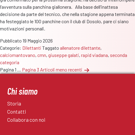
l’avventura sulla panchina giallonera. Alla base dell’inattesa
decisione da parte del tecnico, che nella stagione appena terminata
ha festeggiato le 100 panchine con il club di Dosolo, pare ci siano
motivazioni personali.
Pubblicato
19 Maggio 2026
Categorie:
Dilettanti
Taggato
allenatore dilettante
,
calciomantovano
,
cmn
,
giuseppe galati
,
rapid viadana
,
seconda
categoria
Paginazione
Pagina 1
…
Pagina 3
Articoli
meno recenti
degli
articoli
Chi siamo
Storia
Contatti
Collabora con noi