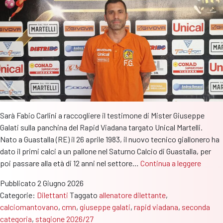
Sarà Fabio Carlini a raccogliere il testimone di Mister Giuseppe
Galati sulla panchina del Rapid Viadana targato Unical Martelli.
Nato a Guastalla (RE) il 26 aprile 1983, il nuovo tecnico giallonero ha
dato il primi calci a un pallone nel Saturno Calcio di Guastalla, per
Rapid
poi passare alla età di 12 anni nel settore…
Continua a leggere
Viadan
Pubblicato
2 Giugno 2026
sarà
Categorie:
Dilettanti
Taggato
allenatore dilettante
,
Fabio
calciomantovano
,
cmn
,
giuseppe galati
,
rapid viadana
,
seconda
Carlini
categoria
,
stagione 2026/27
a