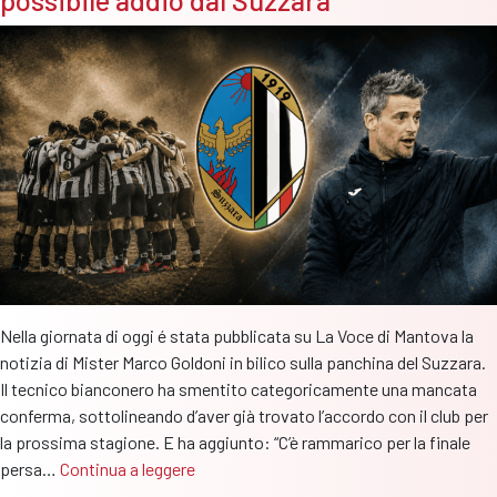
Eccellenza
o
Promozione
Nella giornata di oggi é stata pubblicata su La Voce di Mantova la
notizia di Mister Marco Goldoni in bilico sulla panchina del Suzzara.
Il tecnico bianconero ha smentito categoricamente una mancata
conferma, sottolineando d’aver già trovato l’accordo con il club per
la prossima stagione. E ha aggiunto: “C’è rammarico per la finale
Mister
persa…
Continua a leggere
Goldoni