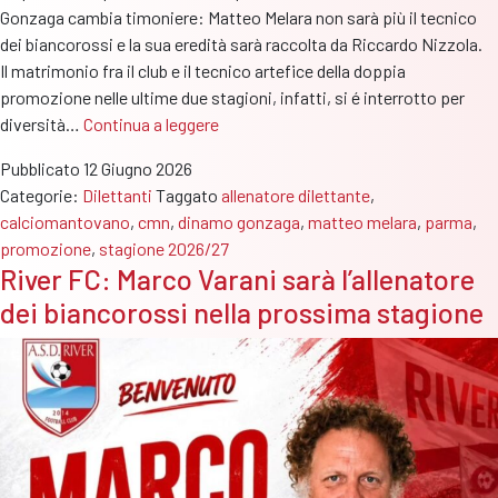
Gonzaga cambia timoniere: Matteo Melara non sarà più il tecnico
dei biancorossi e la sua eredità sarà raccolta da Riccardo Nizzola.
Il matrimonio fra il club e il tecnico artefice della doppia
promozione nelle ultime due stagioni, infatti, si é interrotto per
Dinamo
diversità…
Continua a leggere
Gonzaga:
Pubblicato
12 Giugno 2026
Melara
Categorie:
Dilettanti
Taggato
allenatore dilettante
,
lascia
calciomantovano
,
cmn
,
dinamo gonzaga
,
matteo melara
,
parma
,
da
promozione
,
stagione 2026/27
trionfatore
River FC: Marco Varani sarà l’allenatore
e
dei biancorossi nella prossima stagione
al
suo
posto
arriva
l’esordiente
Nizzola