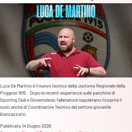
CMN
fra
dirigenti
e
allenatori
mantovani
Luca De Martino é il nuovo tecnico della Juniores Regionale della
Poggese 1915. Dopo le recenti esperienze sulle panchine di
Sporting Club e Governolese, l’allenatore napoletano ricoprirà il
ruolo anche di Coordinatore Tecnico del settore giovanile
biancazzurro.
Pubblicato
14 Giugno 2026