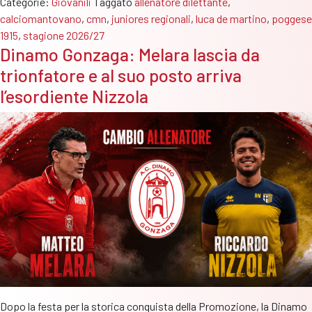
Categorie:
Giovanili
Taggato
allenatore dilettante
,
calciomantovano
,
cmn
,
juniores regionali
,
luca de martino
,
poggese
1915
,
stagione 2026/27
Dinamo Gonzaga: Melara lascia da
trionfatore e al suo posto arriva
l’esordiente Nizzola
Dopo la festa per la storica conquista della Promozione, la Dinamo