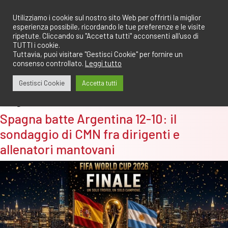
Salta
redazione@calciomantovano.it
349.1834075
al
Utilizziamo i cookie sul nostro sito Web per offrirti la miglior
esperienza possibile, ricordando le tue preferenze e le visite
contenuto
ripetute. Cliccando su "Accetta tutti" acconsenti all'uso di
TUTTI i cookie.
Tuttavia, puoi visitare "Gestisci Cookie" per fornire un
consenso controllato.
Leggi tutto
Gestisci Cookie
Accetta tutti
Tag:
allenatore dilettante
Spagna batte Argentina 12-10: il
sondaggio di CMN fra dirigenti e
allenatori mantovani