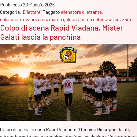
Pubblicato
20 Maggio 2026
smentisce
Categorie:
Dilettanti
Taggato
allenatore dilettante
,
i
calciomantovano
,
cmn
,
marco goldoni
,
prima categoria
,
suzzara
rumors
Colpo di scena Rapid Viadana, Mister
di
Galati lascia la panchina
un
possibile
addio
dal
Suzzara
Colpo di scena in casa Rapid Viadana: il tecnico Giuseppe Galati,
già confermato per la prossima stagione, ha deciso di interrompere