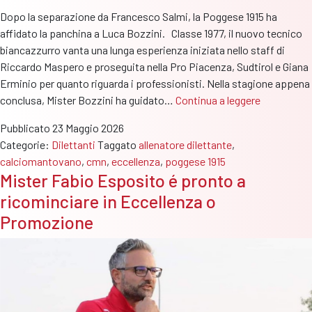
Dopo la separazione da Francesco Salmi, la Poggese 1915 ha
affidato la panchina a Luca Bozzini. Classe 1977, il nuovo tecnico
biancazzurro vanta una lunga esperienza iniziata nello staff di
Riccardo Maspero e proseguita nella Pro Piacenza, Sudtirol e Giana
Erminio per quanto riguarda i professionisti. Nella stagione appena
Poggese
conclusa, Mister Bozzini ha guidato…
Continua a leggere
1915:
Pubblicato
23 Maggio 2026
Luca
Categorie:
Dilettanti
Taggato
allenatore dilettante
,
Bozzini
calciomantovano
,
cmn
,
eccellenza
,
poggese 1915
é
Mister Fabio Esposito é pronto a
il
ricominciare in Eccellenza o
nuovo
allenatore
Promozione
biancazzur