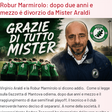
Robur Marmirolo: dopo due anni e
raccog
mezzo é divorzio da Mister Araldi
l’eredi
di
Mister
Galati
Virginio Araldi e la Robur Marmirolo si dicono addio. Come si legge
sulla Gazzetta di Mantova odierna, dopo due anni e mezzo e il
raggiungimento di due semifinali playoff, il tecnico e il club
neroverde hanno deciso di separarsi. A nome della società, il
vicepresidente Andrea Zapparoli ha ringraziato del lavoro svolto e