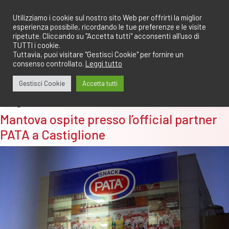
Salta
redazione@calciomantovano.it
349.1834075
al
Utilizziamo i cookie sul nostro sito Web per offrirti la miglior
esperienza possibile, ricordando le tue preferenze e le visite
contenuto
ripetute. Cliccando su "Accetta tutti" acconsenti all'uso di
TUTTI i cookie.
Tuttavia, puoi visitare "Gestisci Cookie" per fornire un
consenso controllato.
Leggi tutto
Gestisci Cookie
Accetta tutti
Tag:
sede
Mantova ospite presso l’official partner
PATA a Castiglione