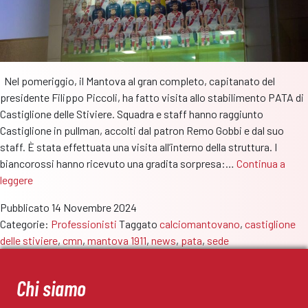
Nel pomeriggio, il Mantova al gran completo, capitanato del
presidente Filippo Piccoli, ha fatto visita allo stabilimento PATA di
Castiglione delle Stiviere. Squadra e staff hanno raggiunto
Castiglione in pullman, accolti dal patron Remo Gobbi e dal suo
staff. È stata effettuata una visita all’interno della struttura. I
biancorossi hanno ricevuto una gradita sorpresa:…
Continua a
Mantova
leggere
ospite
Pubblicato
14 Novembre 2024
presso
Categorie:
Professionisti
Taggato
calciomantovano
,
castiglione
l’official
delle stiviere
,
cmn
,
mantova 1911
,
news
,
pata
,
sede
partner
PATA
a
Chi siamo
Castiglione