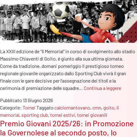
La XXIII edizione de “Il Memorial” in corso di svolgimento allo stadio
Massimo Chiaventi di Goito, é giunto alla sua ultima giornata.
Come da tradizione, domani pomeriggio il prestigioso torneo
regionale giovanile organizzato dallo Sporting Club vivrà il gran
finale con le gare decisive per l’assegnazione dei titoli e la
XXIII
cerimonia di premiazione delle squadre…
Continua a leggere
Memoria
Pubblicato
13 Giugno 2026
domani
Categorie:
Tornei
Taggato
calciomantovano
,
cmn
,
goito
,
il
la
memorial
,
sporting club
,
tornei estivi
,
tornei giovanili
grande
Premio Giovani 2025/26: in Promozione
giornat
la Governolese al secondo posto, lo
conclus