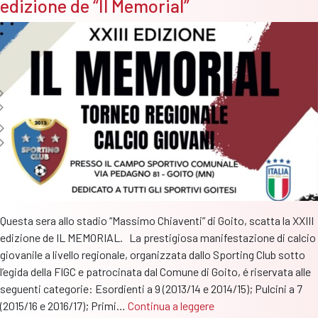
edizione de “Il Memorial”
fusione
potrebbe
arrivare
nel
weekend
Questa sera allo stadio “Massimo Chiaventi” di Goito, scatta la XXIII
edizione de IL MEMORIAL. La prestigiosa manifestazione di calcio
giovanile a livello regionale, organizzata dallo Sporting Club sotto
l’egida della FIGC e patrocinata dal Comune di Goito, é riservata alle
seguenti categorie: Esordienti a 9 (2013/14 e 2014/15); Pulcini a 7
Questa
(2015/16 e 2016/17); Primi…
Continua a leggere