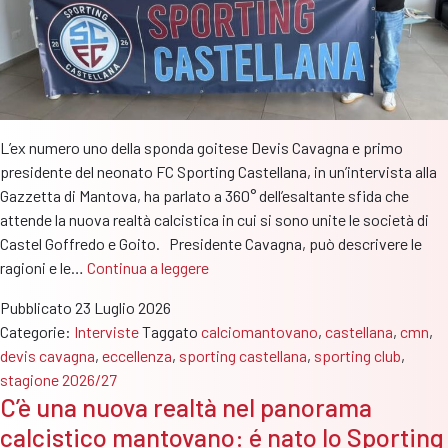
L’ex numero uno della sponda goitese Devis Cavagna e primo
presidente del neonato FC Sporting Castellana, in un’intervista alla
Gazzetta di Mantova, ha parlato a 360° dell’esaltante sfida che
attende la nuova realtà calcistica in cui si sono unite le società di
Castel Goffredo e Goito. Presidente Cavagna, può descrivere le
Devis
ragioni e le…
Continua a leggere
Cavagna:
Pubblicato
23 Luglio 2026
“Sporting
Categorie:
Interviste
Taggato
calciomantovano
,
castellana
,
cmn
,
Castellana
devis cavagna
,
eccellenza
,
sporting castellana
,
sporting club
,
una
stagione 2026/27
sfida
C’è una nuova realtà nel panorama
esaltante
calcistico mantovano: é nato lo Sporting
e