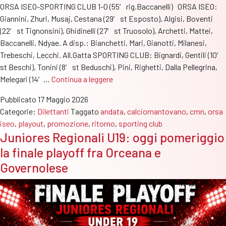
ORSA ISEO-SPORTING CLUB 1-0 (55′ rig.Baccanelli) ORSA ISEO:
Giannini, Zhuri, Musaj, Cestana (29′ st Esposto), Algisi, Boventi
(22′ st Tignonsini), Ghidinelli (27′ st Truosolo), Archetti, Mattei,
Baccanelli, Ndyae. A disp.: Bianchetti, Mari, Gianotti, Milanesi,
Trebeschi, Lecchi. All.Gatta SPORTING CLUB: Bignardi, Gentili (10′
st Beschi), Tonini (8′ st Beduschi), Pini, Righetti, Dalla Pellegrina,
Playout
Melegari (14′…
Continua a leggere
Promozione:
Pubblicato
17 Maggio 2026
l’Orsa
Categorie:
Dilettanti
Taggato
andata
,
calciomantovano
,
cmn
,
orsa
Iseo
iseo
,
playout
,
promozione
,
ritorno
,
sporting club
vince
Juniores Regionali U19: oggi pomeriggio
di
la finale playoff fra Orceana e
misura
(1-
Governolese
0)
ma
é
lo
Sporting