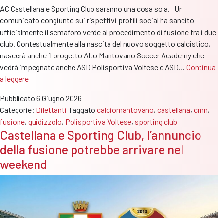
AC Castellana e Sporting Club saranno una cosa sola. Un
comunicato congiunto sui rispettivi profili social ha sancito
ufficialmente il semaforo verde al procedimento di fusione fra i due
club. Contestualmente alla nascita del nuovo soggetto calcistico,
nascerà anche il progetto Alto Mantovano Soccer Academy che
vedrà impegnate anche ASD Polisportiva Voltese e ASD…
Continua
Semaforo
a leggere
verde
Pubblicato
6 Giugno 2026
alla
Categorie:
Dilettanti
Taggato
calciomantovano
,
castellana
,
cmn
,
fusione
fusione
,
guidizzolo
,
Polisportiva Voltese
,
sporting club
fra
Castellana e Sporting Club, l’annuncio
Castellana
della fusione potrebbe arrivare nel
e
Sporting
weekend
Club
e
al
progetto