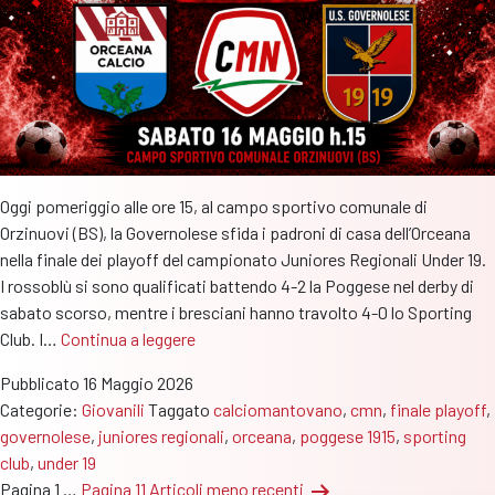
Club
a
fare
festa
Oggi pomeriggio alle ore 15, al campo sportivo comunale di
Orzinuovi (BS), la Governolese sfida i padroni di casa dell’Orceana
nella finale dei playoff del campionato Juniores Regionali Under 19.
I rossoblù si sono qualificati battendo 4-2 la Poggese nel derby di
sabato scorso, mentre i bresciani hanno travolto 4-0 lo Sporting
Juniores
Club. I…
Continua a leggere
Regionali
Pubblicato
16 Maggio 2026
U19:
Categorie:
Giovanili
Taggato
calciomantovano
,
cmn
,
finale playoff
,
oggi
governolese
,
juniores regionali
,
orceana
,
poggese 1915
,
sporting
pomeriggio
club
,
under 19
la
Paginazione
Pagina 1
…
Pagina 11
Articoli
meno recenti