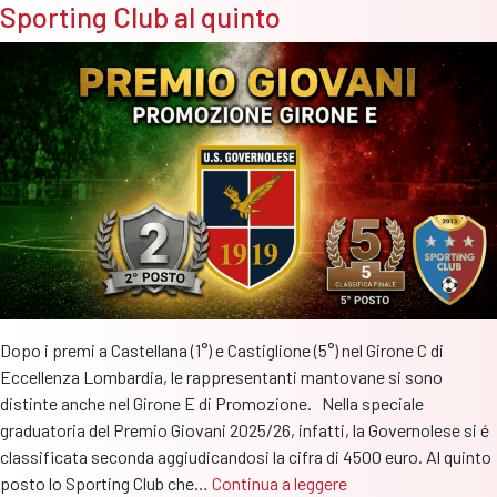
con
Sporting Club al quinto
tutte
le
finali
e
le
premiaz
Dopo i premi a Castellana (1°) e Castiglione (5°) nel Girone C di
Eccellenza Lombardia, le rappresentanti mantovane si sono
distinte anche nel Girone E di Promozione. Nella speciale
graduatoria del Premio Giovani 2025/26, infatti, la Governolese si é
classificata seconda aggiudicandosi la cifra di 4500 euro. Al quinto
Premio
posto lo Sporting Club che…
Continua a leggere