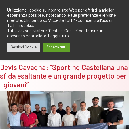
Salta
redazione@calciomantovano.it
349.1834075
al
Utilizziamo i cookie sul nostro sito Web per offrirti la miglior
esperienza possibile, ricordando le tue preferenze e le visite
contenuto
ripetute. Cliccando su "Accetta tutti" acconsenti all'uso di
TUTTI i cookie.
Tuttavia, puoi visitare "Gestisci Cookie" per fornire un
consenso controllato.
Leggi tutto
Gestisci Cookie
Accetta tutti
Tag:
sporting club
Devis Cavagna: “Sporting Castellana una
sfida esaltante e un grande progetto per
i giovani”