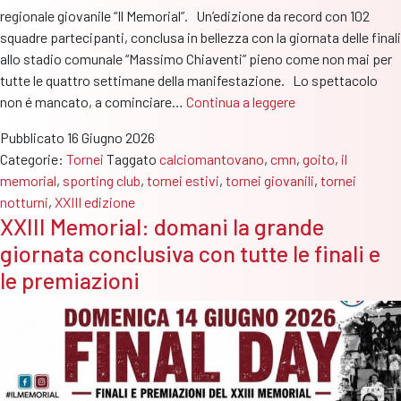
regionale giovanile “Il Memorial”. Un’edizione da record con 102
squadre partecipanti, conclusa in bellezza con la giornata delle finali
allo stadio comunale “Massimo Chiaventi” pieno come non mai per
tutte le quattro settimane della manifestazione. Lo spettacolo
XXIII
non é mancato, a cominciare…
Continua a leggere
Il
Pubblicato
16 Giugno 2026
Memorial:
Categorie:
Tornei
Taggato
calciomantovano
,
cmn
,
goito
,
il
gran
memorial
,
sporting club
,
tornei estivi
,
tornei giovanili
,
tornei
finale
notturni
,
XXIII edizione
con
XXIII Memorial: domani la grande
gol
giornata conclusiva con tutte le finali e
e
spettacolo
le premiazioni
per
un’edizione
da
record