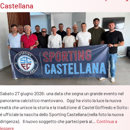
un
Castellana
grande
progetto
per
i
giovani”
Sabato 27 giugno 2026: una data che segna un grande evento nel
panorama calcistico mantovano. Oggi ha visto la luce la nuova
realtà che unisce la storia e la tradizione di Castel Goffredo e Goito:
é ufficiale la nascita dello Sporting Castellana (nella foto la nuova
dirigenza). Il nuovo soggetto che parteciperà al…
Continua a
C’è
leggere