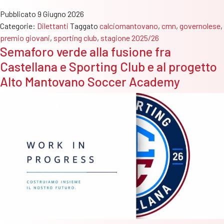
Giovani
Pubblicato
9 Giugno 2026
2025/26:
Categorie:
Dilettanti
Taggato
calciomantovano
,
cmn
,
governolese
,
in
premio giovani
,
sporting club
,
stagione 2025/26
Promozione
Semaforo verde alla fusione fra
la
Castellana e Sporting Club e al progetto
Governolese
al
Alto Mantovano Soccer Academy
secondo
posto,
lo
Sporting
Club
al
quinto