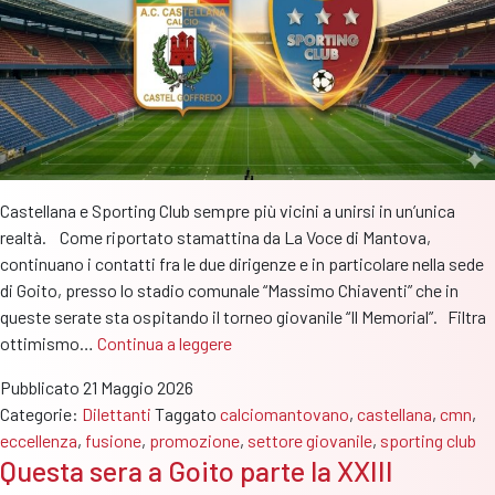
Alto
Mantovano
Soccer
Academy
Castellana e Sporting Club sempre più vicini a unirsi in un’unica
realtà. Come riportato stamattina da La Voce di Mantova,
continuano i contatti fra le due dirigenze e in particolare nella sede
di Goito, presso lo stadio comunale “Massimo Chiaventi” che in
queste serate sta ospitando il torneo giovanile “Il Memorial”. Filtra
Castellana
ottimismo…
Continua a leggere
e
Pubblicato
21 Maggio 2026
Sporting
Categorie:
Dilettanti
Taggato
calciomantovano
,
castellana
,
cmn
,
Club,
eccellenza
,
fusione
,
promozione
,
settore giovanile
,
sporting club
l’annuncio
Questa sera a Goito parte la XXIII
della