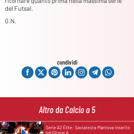
ritornare quanto prima nella massima serie
del Futsal.
G.N.
condividi
Altro da Calcio a 5
Serie A2 Élite: Saviatesta Mantova inserito
nel Girone A