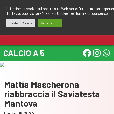
Salta
redazione@calciomantovano.it
349.1834075
al
Utilizziamo i cookie sul nostro sito Web per offrirti la miglior esperi
Tuttavia, puoi visitare "Gestisci Cookie" per fornire un consenso co
contenuto
Gestisci Cookie
Accetta tutti
CALCIO A 5
Mattia Mascherona
riabbraccia il Saviatesta
Mantova
Luglio 06,2024