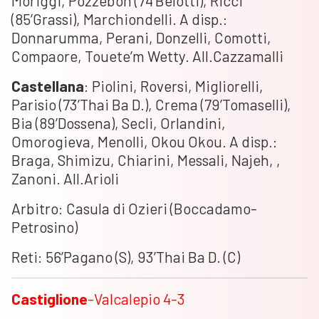
Moriggi, Pozzebon (74’Belotti), Ricci
(85’Grassi), Marchiondelli. A disp.:
Donnarumma, Perani, Donzelli, Comotti,
Compaore, Touete’m Wetty. All.Cazzamalli
Castellana
: Piolini, Roversi, Migliorelli,
Parisio (73’Thai Ba D.), Crema (79’Tomaselli),
Bia (89’Dossena), Secli, Orlandini,
Omorogieva, Menolli, Okou Okou. A disp.:
Braga, Shimizu, Chiarini, Messali, Najeh, ,
Zanoni. All.Arioli
Arbitro: Casula di Ozieri (Boccadamo-
Petrosino)
Reti: 56’Pagano (S), 93’Thai Ba D. (C)
Castiglione
-Valcalepio 4-3