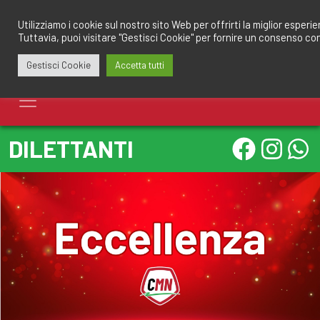
Salta
redazione@calciomantovano.it
349.1834075
al
Utilizziamo i cookie sul nostro sito Web per offrirti la miglior esperi
Tuttavia, puoi visitare "Gestisci Cookie" per fornire un consenso co
contenuto
Gestisci Cookie
Accetta tutti
DILETTANTI