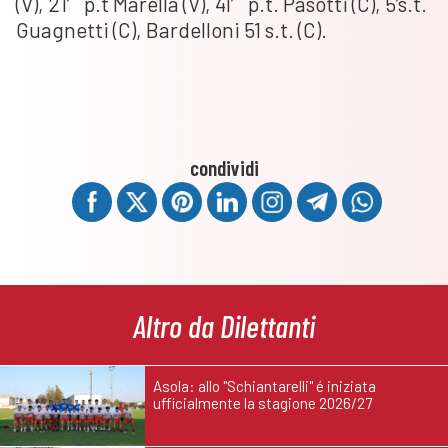
(V), 21′ p.t Marella (V), 41′ p.t. Pasotti (C), 5’s.t.
Guagnetti (C), Bardelloni 51 s.t. (C).
condividi
Altro da Dilettanti
Asola: allo "Schiantarelli" é iniziata
ufficialmente la stagione 2026/27