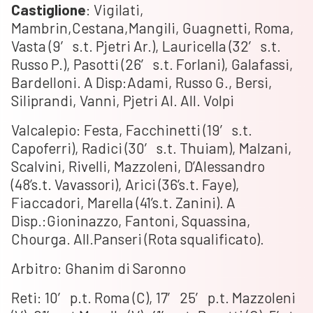
Castiglione
: Vigilati,
Mambrin,Cestana,Mangili, Guagnetti, Roma,
Vasta (9′ s.t. Pjetri Ar.), Lauricella (32′ s.t.
Russo P.), Pasotti (26′ s.t. Forlani), Galafassi,
Bardelloni. A Disp:Adami, Russo G., Bersi,
Siliprandi, Vanni, Pjetri Al. All. Volpi
Valcalepio: Festa, Facchinetti (19′ s.t.
Capoferri), Radici (30′ s.t. Thuiam), Malzani,
Scalvini, Rivelli, Mazzoleni, D’Alessandro
(48’s.t. Vavassori), Arici (36’s.t. Faye),
Fiaccadori, Marella (41’s.t. Zanini). A
Disp.:Gioninazzo, Fantoni, Squassina,
Chourga. All.Panseri (Rota squalificato).
Arbitro: Ghanim di Saronno
Reti: 10′ p.t. Roma (C), 17′ 25′ p.t. Mazzoleni