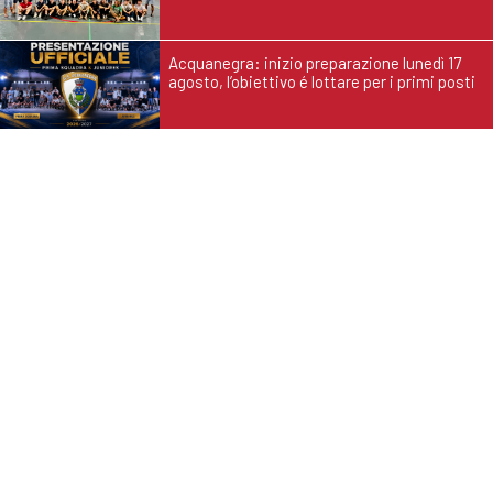
Acquanegra: inizio preparazione lunedì 17
agosto, l’obiettivo é lottare per i primi posti