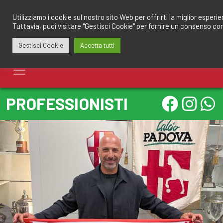
Salta
redazione@calciomantovano.it
349.1834075
al
Utilizziamo i cookie sul nostro sito Web per offrirti la miglior esperi
Tuttavia, puoi visitare "Gestisci Cookie" per fornire un consenso co
contenuto
Gestisci Cookie
Accetta tutti
PROFESSIONISTI