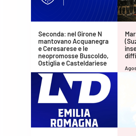
Seconda: nel Girone N
Mar
mantovano Acquanegra
(Su
e Ceresarese e le
inse
neopromosse Buscoldo,
diff
Ostiglia e Casteldariese
Agos
Agosto 06,2026