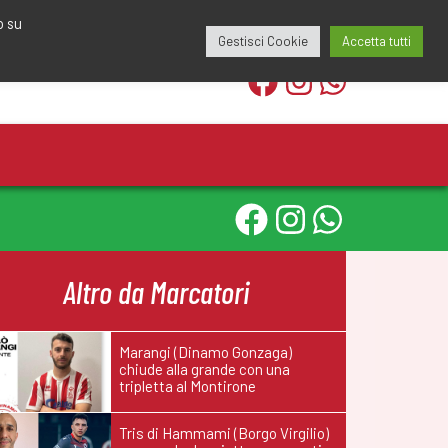
edazione@calciomantovano.it
349.1834075
o su
Gestisci Cookie
Accetta tutti
Altro da Marcatori
Marangi (Dinamo Gonzaga)
chiude alla grande con una
tripletta al Montirone
Tris di Hammami (Borgo Virgilio)