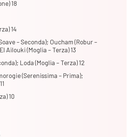
ne) 18
za) 14
 (Soave – Seconda); Oucham (Robur –
El Ailouki (Moglia – Terza) 13
nda); Loda (Moglia – Terza) 12
morogie (Serenissima – Prima);
11
za) 10