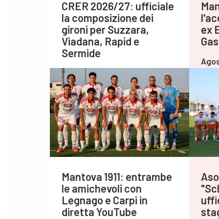
CRER 2026/27: ufficiale
Man
la composizione dei
l'ac
gironi per Suzzara,
ex 
Viadana, Rapid e
Gas
Sermide
Agos
Agosto 06,2026
Mantova 1911: entrambe
Asol
le amichevoli con
"Sch
Legnago e Carpi in
uff
diretta YouTube
sta