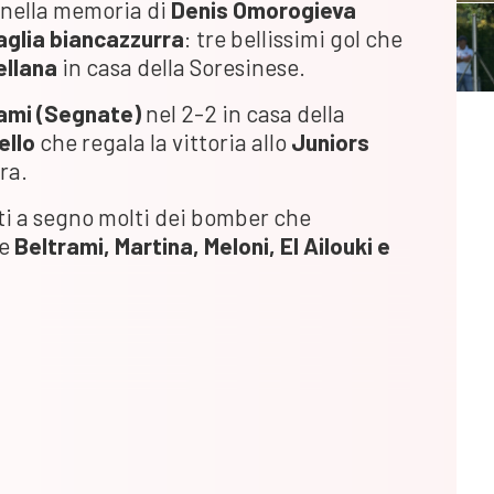
 nella memoria di
Denis Omorogieva
maglia biancazzurra
: tre bellissimi gol che
ellana
in casa della Soresinese.
ami
(Segnate)
nel 2-2 in casa della
ello
che regala la vittoria allo
Juniors
ra.
ati a segno molti dei bomber che
me
Beltrami, Martina, Meloni, El Ailouki e