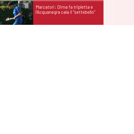
Marcatori: Dima fa tripletta e
l'Acquanegra cala il "settebello"