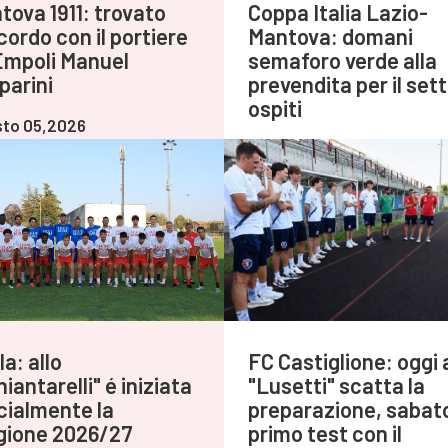
tova 1911: trovato
Coppa Italia Lazio-
cordo con il portiere
Mantova: domani
Empoli Manuel
semaforo verde alla
parini
prevendita per il set
ospiti
to 05,2026
Agosto 05,2026
a: allo
FC Castiglione: oggi 
iantarelli" é iniziata
"Lusetti" scatta la
icialmente la
preparazione, sabat
gione 2026/27
primo test con il