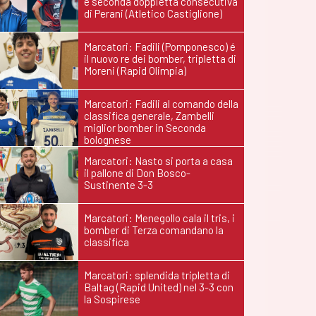
e seconda doppietta consecutiva
di Perani (Atletico Castiglione)
Marcatori: Fadili (Pomponesco) é
il nuovo re dei bomber, tripletta di
Moreni (Rapid Olimpia)
Marcatori: Fadili al comando della
classifica generale, Zambelli
miglior bomber in Seconda
bolognese
Marcatori: Nasto si porta a casa
il pallone di Don Bosco-
Sustinente 3-3
Marcatori: Menegollo cala il tris, i
bomber di Terza comandano la
classifica
Marcatori: splendida tripletta di
Baltag (Rapid United) nel 3-3 con
la Sospirese