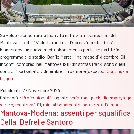
Se volete trascorrere le festività natalizie in compagnia del
Mantova, il club di Viale Te mette a disposizione dei tifosi
biancorossi un nuovo mini-abbonamento per le tre partite in
programma allo stadio “Danilo Martelli” nel mese di dicembre. Gli
incontri compresi nel “Mantova 1911 Christmas Pack” sono quelli
contro Pisa (sabato 7 dicembre), Frosinone (sabato…
Continua a
Natale
leggere
al
Pubblicato
27 Novembre 2024
Martelli
Categorie:
Professionisti
Taggato
christmas pack
,
dicembre
,
lega
con
serie b
,
mantova 1911
,
mini abbonamento
,
natale
,
stadio martelli
il
Mantova-Modena: assenti per squalifica
mini-
Cella, Defrel e Santoro
abbonamento
“Mantova