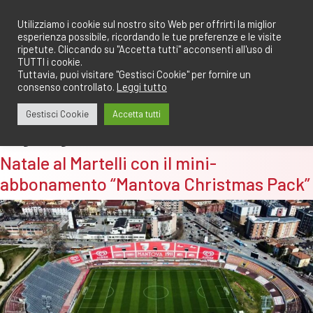
Salta
redazione@calciomantovano.it
349.1834075
al
Utilizziamo i cookie sul nostro sito Web per offrirti la miglior
esperienza possibile, ricordando le tue preferenze e le visite
contenuto
ripetute. Cliccando su "Accetta tutti" acconsenti all'uso di
TUTTI i cookie.
Tuttavia, puoi visitare "Gestisci Cookie" per fornire un
consenso controllato.
Leggi tutto
Gestisci Cookie
Accetta tutti
Tag:
lega serie b
Natale al Martelli con il mini-
abbonamento “Mantova Christmas Pack”