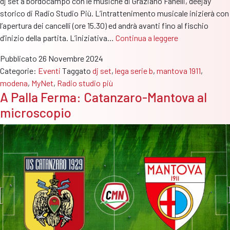
dj set a bordocampo con le musiche di Graziano Fanelli, deejay
storico di Radio Studio Più. L’intrattenimento musicale inizierà con
l’apertura dei cancelli (ore 15.30) ed andrà avanti fino al fischio
Mantova-
d’inizio della partita. L’iniziativa…
Continua a leggere
Modena:
Pubblicato
26 Novembre 2024
prima
Categorie:
Eventi
Taggato
dj set
,
lega serie b
,
mantova 1911
,
del
modena
,
MyNet
,
Radio studio più
fischio
A Palla Ferma: Catanzaro-Mantova al
d’inizio
microscopio
Dj
Set
con
Graziano
Fanelli