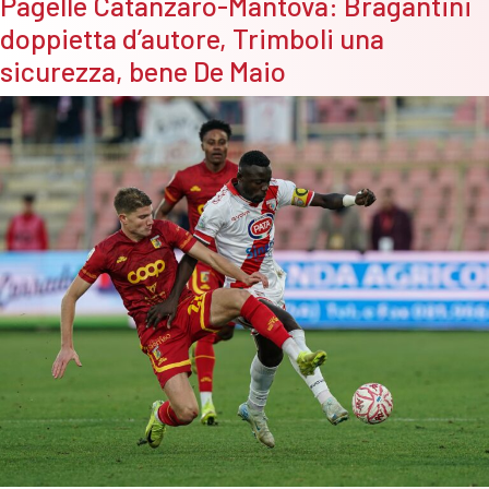
Pagelle Catanzaro-Mantova: Bragantini
Bragantini
doppietta d’autore, Trimboli una
il
bicchiere
sicurezza, bene De Maio
è
mezzo
pieno