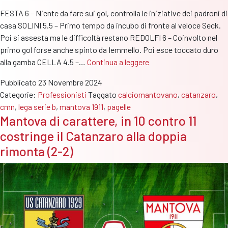
FESTA 6 – Niente da fare sui gol, controlla le iniziative dei padroni di
casa SOLINI 5.5 – Primo tempo da incubo di fronte al veloce Seck.
Poi si assesta ma le difficoltà restano REDOLFI 6 – Coinvolto nel
primo gol forse anche spinto da Iemmello. Poi esce toccato duro
Pagelle
alla gamba CELLA 4.5 –…
Continua a leggere
Catanzaro-
Pubblicato
23 Novembre 2024
Mantova:
Categorie:
Professionisti
Taggato
calciomantovano
,
catanzaro
,
Bragantini
cmn
,
lega serie b
,
mantova 1911
,
pagelle
doppietta
Mantova di carattere, in 10 contro 11
d’autore,
costringe il Catanzaro alla doppia
Trimboli
una
rimonta (2-2)
sicurezza,
bene
De
Maio