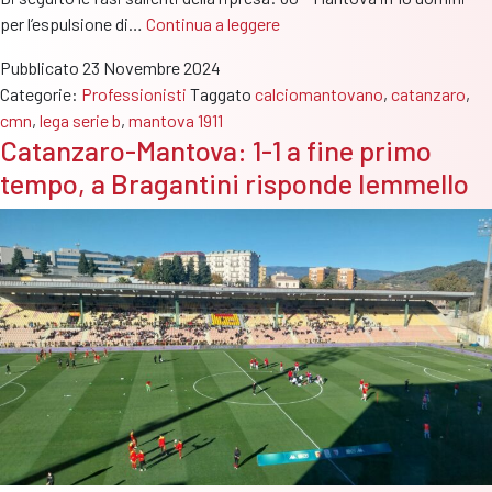
Catanzaro-
per l’espulsione di…
Continua a leggere
Mantova:
Pubblicato
23 Novembre 2024
2-
Categorie:
Professionisti
Taggato
calciomantovano
,
catanzaro
,
2
cmn
,
lega serie b
,
mantova 1911
al
Catanzaro-Mantova: 1-1 a fine primo
triplice
tempo, a Bragantini risponde Iemmello
fischio,
alla
doppietta
di
Bragantini
rispondono
Iemmello
e
Buso