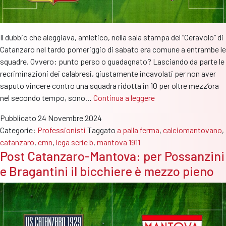
Il dubbio che aleggiava, amletico, nella sala stampa del “Ceravolo” di
Catanzaro nel tardo pomeriggio di sabato era comune a entrambe le
squadre. Ovvero: punto perso o guadagnato? Lasciando da parte le
recriminazioni dei calabresi, giustamente incavolati per non aver
saputo vincere contro una squadra ridotta in 10 per oltre mezz’ora
A
nel secondo tempo, sono…
Continua a leggere
Palla
Pubblicato
24 Novembre 2024
Ferma:
Categorie:
Professionisti
Taggato
a palla ferma
,
calciomantovano
,
Catanzaro-
catanzaro
,
cmn
,
lega serie b
,
mantova 1911
Mantova
Post Catanzaro-Mantova: per Possanzini
al
e Bragantini il bicchiere è mezzo pieno
microscopio