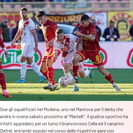
Christmas
Pack”
Due gli squalificati nel Modena, uno nel Mantova per il derby che
andrà in scena sabato prossimo al “Martelli“. Il giudice sportivo ha
infatti appiedato per un turno il biancorosso Cella ed il canarino
Defrel, entrambi espulsi nel corso delle rispettive gare con