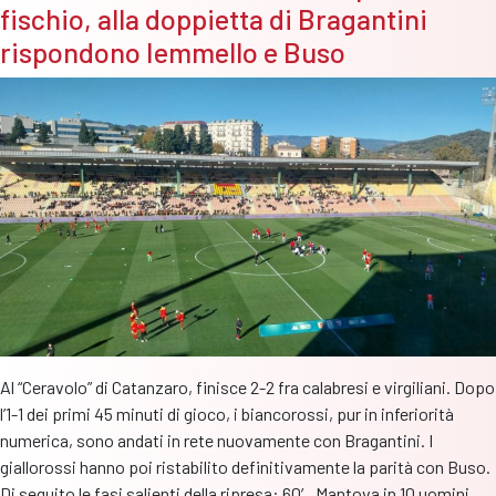
fischio, alla doppietta di Bragantini
11
costringe
rispondono Iemmello e Buso
il
Catanzaro
alla
doppia
rimonta
(2-
2)
Al “Ceravolo” di Catanzaro, finisce 2-2 fra calabresi e virgiliani. Dopo
l’1-1 dei primi 45 minuti di gioco, i biancorossi, pur in inferiorità
numerica, sono andati in rete nuovamente con Bragantini. I
giallorossi hanno poi ristabilito definitivamente la parità con Buso.
Di seguito le fasi salienti della ripresa: 60′ Mantova in 10 uomini