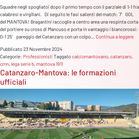
Squadre negli spogliatoi dopo il primo tempo con il parziale di 1-1 fra
calabresi e virgiliani. Di seguito le fasi salienti del match: 7′ GOL
del MANTOVA! Bragantini raccoglie a centro area una respinta corta
del portiere su cross di Mancuso e porta in vantaggio i biancorossi:
Ca
0-1 25′ pareggio del Catanzaro con un colpo…
Continua a leggere
Ma
Pubblicato
23 Novembre 2024
1-
Categorie:
Professionisti
Taggato
calciomantovano
,
catanzaro
,
1
cmn
,
lega serie b
,
mantova 1911
a
Catanzaro-Mantova: le formazioni
fi
ufficiali
pr
te
a
Br
ri
Ie