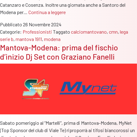
Catanzaro e Cosenza. Inoltre una giornata anche a Santoro del
Mantova-
Modena per…
Continua a leggere
Modena:
Pubblicato
26 Novembre 2024
assenti
Categorie:
Professionisti
Taggato
calciomantovano
,
cmn
,
lega
per
serie b
,
mantova 1911
,
modena
squalifica
Mantova-Modena: prima del fischio
Cella,
d’inizio Dj Set con Graziano Fanelli
Defrel
e
Santoro
Sabato pomeriggio al “Martelli“, prima di Mantova-Modena, MyNet
(Top Sponsor del club di Viale Te) riproporrà ai tifosi biancorossi un