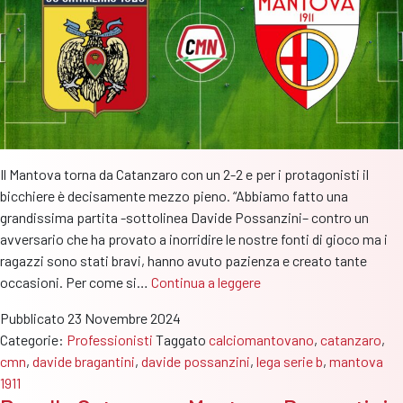
Il Mantova torna da Catanzaro con un 2-2 e per i protagonisti il
bicchiere è decisamente mezzo pieno. “Abbiamo fatto una
grandissima partita -sottolinea Davide Possanzini– contro un
avversario che ha provato a inorridire le nostre fonti di gioco ma i
ragazzi sono stati bravi, hanno avuto pazienza e creato tante
Post
occasioni. Per come si…
Continua a leggere
Catanzaro-
Pubblicato
23 Novembre 2024
Mantova:
Categorie:
Professionisti
Taggato
calciomantovano
,
catanzaro
,
per
cmn
,
davide bragantini
,
davide possanzini
,
lega serie b
,
mantova
Possanzini
1911
e