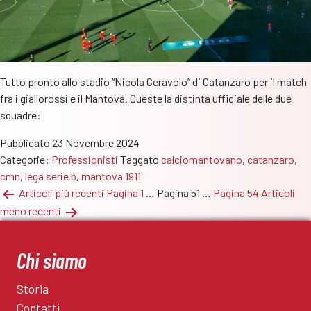
Tutto pronto allo stadio “Nicola Ceravolo” di Catanzaro per il match
fra i giallorossi e il Mantova. Queste la distinta ufficiale delle due
squadre:
Pubblicato
23 Novembre 2024
Categorie:
Professionisti
Taggato
calciomantovano
,
catanzaro
,
cmn
,
lega serie b
,
mantova 1911
Paginazione
Articoli
più recenti
Pagina 1
…
Pagina 51
…
Pagina 54
Articoli
meno recenti
degli
articoli
Chi siamo
Storia
Contatti