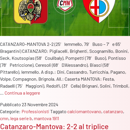
CATANZARO–MANTOVA 2–2 (25′ Iemmello, 79′ Buso – 7′ e 65′
Bragantini) CATANZARO: Pigliacelli, Brighenti, Scognamillo, Bonini,
Seck, Koutsopias (58′ Coulibaly), Pompetti (78′ Buso), Pontisso
(78′ Petriccione), Ceresoli (68′ D’Alessandro), Biasci (58′
Pittarello), Iemmello. A disp.: Dini, Cassandro, Turricchia, Pagano,
Volpe, Compagnon, Brignola. All.: Caserta MANTOVA: Festa,
Radaelli (75′ Maggioni), Redolfi, (31′ Cella) Brignani, Solini, Trimboli,
Mantova
…
Continua a leggere
di
Pubblicato
23 Novembre 2024
carattere,
Categorie:
Professionisti
Taggato
calciomantovano
,
catanzaro
,
in
cmn
,
lega serie b
,
mantova 1911
10
Catanzaro-Mantova: 2-2 al triplice
contro