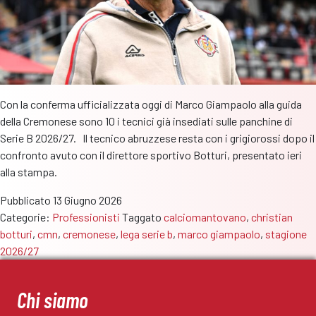
Con la conferma ufficializzata oggi di Marco Giampaolo alla guida
della Cremonese sono 10 i tecnici già insediati sulle panchine di
Serie B 2026/27. Il tecnico abruzzese resta con i grigiorossi dopo il
confronto avuto con il direttore sportivo Botturi, presentato ieri
alla stampa.
Pubblicato
13 Giugno 2026
Categorie:
Professionisti
Taggato
calciomantovano
,
christian
botturi
,
cmn
,
cremonese
,
lega serie b
,
marco giampaolo
,
stagione
2026/27
Chi siamo