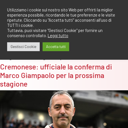
Salta
redazione@calciomantovano.it
349.1834075
al
Utilizziamo i cookie sul nostro sito Web per offrirti la miglior
esperienza possibile, ricordando le tue preferenze e le visite
contenuto
ripetute. Cliccando su "Accetta tutti" acconsenti all'uso di
TUTTI i cookie.
Tuttavia, puoi visitare "Gestisci Cookie" per fornire un
consenso controllato.
Leggi tutto
Gestisci Cookie
Accetta tutti
Tag:
marco giampaolo
Cremonese: ufficiale la conferma di
Marco Giampaolo per la prossima
stagione